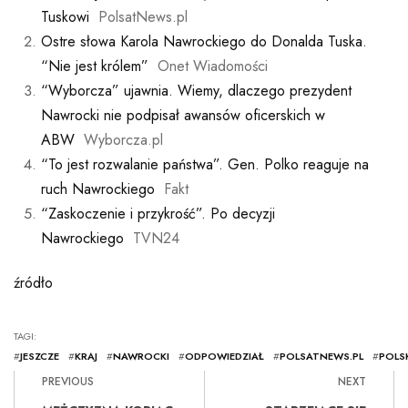
Tuskowi
PolsatNews.pl
Ostre słowa Karola Nawrockiego do Donalda Tuska.
“Nie jest królem”
Onet Wiadomości
“Wyborcza” ujawnia. Wiemy, dlaczego prezydent
Nawrocki nie podpisał awansów oficerskich w
ABW
Wyborcza.pl
“To jest rozwalanie państwa”. Gen. Polko reaguje na
ruch Nawrockiego
Fakt
“Zaskoczenie i przykrość”. Po decyzji
Nawrockiego
TVN24
źródło
TAGI:
#
JESZCZE
#
KRAJ
#
NAWROCKI
#
ODPOWIEDZIAŁ
#
POLSATNEWS.PL
#
POLS
PREVIOUS
NEXT