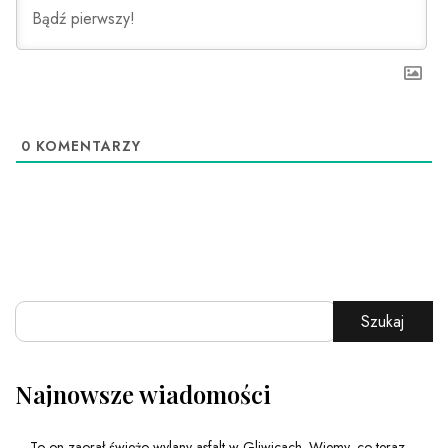
0
KOMENTARZY
Szukaj
Najnowsze wiadomości
To on zaorał świeżo wylany asfalt w Gliwicach. Wiemy, co teraz