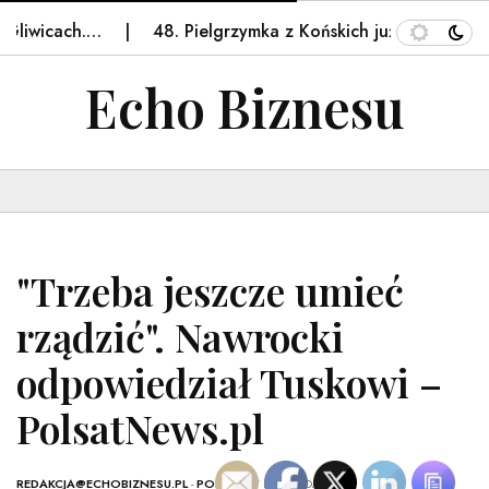
liwicach.…
48. Pielgrzymka z Końskich już w drodze! Z
Echo Biznesu
"Trzeba jeszcze umieć
rządzić". Nawrocki
odpowiedział Tuskowi –
PolsatNews.pl
REDAKCJA@ECHOBIZNESU.PL
-
POLSKA
- 7 LISTOPADA, 2025