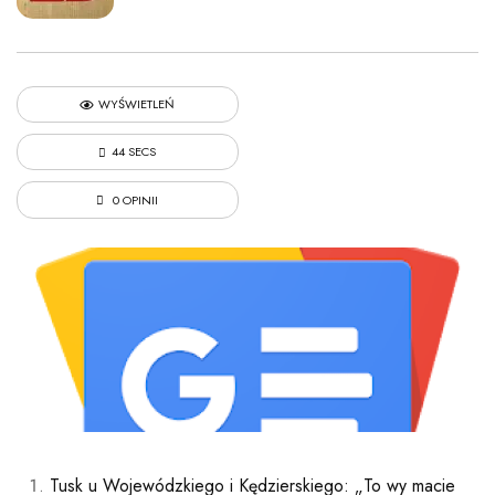
WYŚWIETLEŃ
44 SECS
0 OPINII
Tusk u Wojewódzkiego i Kędzierskiego: „To wy macie