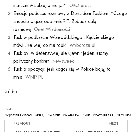
marazm w sobie, a nie ja!”
OKO.press
Emocje podczas rozmowy z Donaldem Tuskiem: “Czego
chcecie więcej ode mnie?!”. Zobacz całą
rozmowę
Onet Wiadomości
Tusk w podkaście Wojewódzkiego i Kędzierskiego
mówił, że wie, co ma robić
Wyborcza.pl
Tusk był w defensywie, ale ujawnił jeden istotny
polityczny konkret
Newsweek
Tusk o opozycji: jeśli kogoś się w Polsce boją, to
mnie
WNP.PL
źródło
TAGI:
#
KĘDZIERSKIEGO
#
KRAJ
#
MACIE
#
MARAZM
#
NIE
#
OKO.PRESS
#
POLSKA
PREVIOUS
NEXT