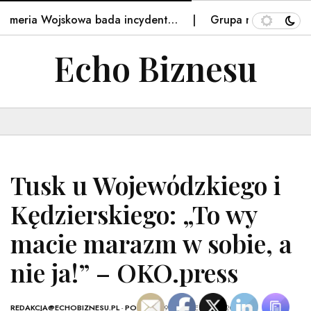
meria Wojskowa bada incydent…
Grupa nastolatków wpa
Echo Biznesu
Tusk u Wojewódzkiego i
Kędzierskiego: „To wy
macie marazm w sobie, a
nie ja!” – OKO.press
REDAKCJA@ECHOBIZNESU.PL
-
POLSKA
- 19 PAŹDZIERNIKA, 2025