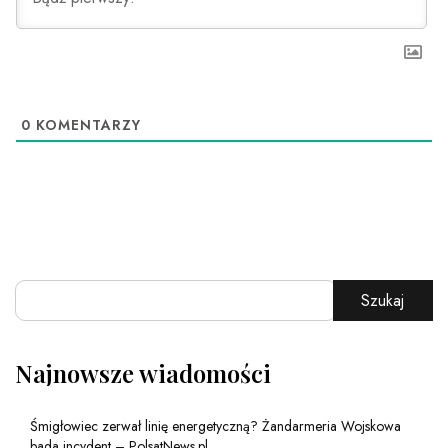
0
KOMENTARZY
Szukaj
Najnowsze wiadomości
Śmigłowiec zerwał linię energetyczną? Żandarmeria Wojskowa
bada incydent – PolsatNews.pl