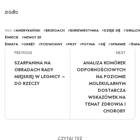
źródło
TAGI: #
AMERYKAŃSKI
#
BRZEGACH
#
BURIEWIESTNIKA
#
DZIEJE SIĘ
#
GRILLO
ŚWIECIE
#
NEWSY ZE
ŚWIATA
#
OKRĘT
#
PODWODNY
#
PRZY
#
PUTINA
#
SIĘ
#
SPRAWIE
#
ŚWIA
PREVIOUS
NEXT
SZARPANINA NA
ANALIZA KOMÓREK
OBRADACH RADY
ODPORNOŚCIOWYCH
MIEJSKIEJ W LEGNICY –
NA POZIOMIE
DO RZECZY
MOLEKULARNYM
DOSTARCZA
WSKAZÓWEK NA
TEMAT ZDROWIA I
CHOROBY
CZYTAJ TEŻ