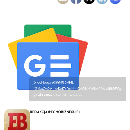
J6 coFbogxhRI9iM864NL
liGXvsQp2AupsKei7z0cNNfDvGUmWUy20nuUhkREQy
rpY4bEeIBucs0 w300 rw.webp
REDAKCJA@ECHOBIZNESU.PL