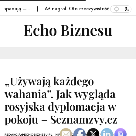
opadają –…
Aż nagrał. Oto rzeczywistość w Tatrach. Po
Echo Biznesu
„Używają każdego
wahania”. Jak wygląda
rosyjska dyplomacja w
pokoju – Seznamzvy.cz
REDAKCJA@ECHOBIZNESU.PL
-
INFORMACJE ZE ŚWIATA
- 27 LUTEGO, 2025