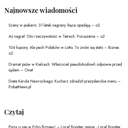
Najnowsze wiadomości
Sceny w piekarni. 31-latek nagrany. Ręce opadają – o2
Aż nagrał. Oto rzeczywistość w Tatrach. Poruszenie – o2
104 kupony. Ale pech Polaków w Lotto. To znów się stało – Biznes
o2
Dramat psów w Kielcach. Właściciel pseudohodowli odpowie przed
sądem – Onet
Dieta Karola Nawrockiego. Kucharz zdradził prezydenckie menu –
PolsatNews.pl
Czytaj
Piszą o nas w Echo Biznesu! – Local Booster opinie
-
Local Booster: