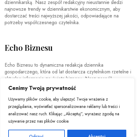
dziennikarską. Nasz zespół redakcyjny nieustannie śledzi
najnowsze trendy w dziennikarstwie ekonomicznym, aby
dostarczać treści najwyższej jakości, odpowiadające na
potrzeby współczesnego czytelnika.
Echo Biznesu
Echo Biznesu to dynamiczna redakcja dziennika
gospodarczego, która od lat dostarcza czytelnikom rzetelne i
aktualne informacje ze świata biznesu. Nasz zespół
doświadczonych dziennikarzy i ekspertów ekonomicznych
Cenimy Twoją prywatność
codziennie analizuje najważniejsze wydarzenia rynkowe,
trendy gospodarcze oraz decyzje mające wpływ na polską i
Używamy plików cookie, aby ulepszyć Twoje wrażenia z
światową ekonomię.
przeglądania, wyświetlać spersonalizowane reklamy lub treści i
analizować nasz ruch. Klikając „Akceptuj”, wyrażasz zgodę na
używanie przez nas plików cookie.
Odrzuć
Akceptuj