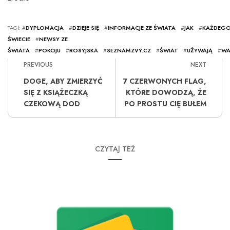
TAGI: #
DYPLOMACJA
#
DZIEJE SIĘ
#
INFORMACJE ZE ŚWIATA
#
JAK
#
KAŻDEG
ŚWIECIE
#
NEWSY ZE
ŚWIATA
#
POKOJU
#
ROSYJSKA
#
SEZNAMZVY.CZ
#
ŚWIAT
#
UŻYWAJĄ
#
WA
PREVIOUS
NEXT
DOGE, ABY ZMIERZYĆ
7 CZERWONYCH FLAG,
SIĘ Z KSIĄŻECZKĄ
KTÓRE DOWODZĄ, ŻE
CZEKOWĄ DOD
PO PROSTU CIĘ BUŁEM
CZYTAJ TEŻ