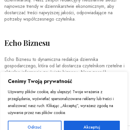
najnowsze trendy w dziennikarstwie ekonomicznym, aby
dostarczać treści najwyższej jakości, odpowiadające na
potrzeby współczesnego czytelnika.
Echo Biznesu
Echo Biznesu to dynamiczna redakcja dziennika
gospodarczego, która od lat dostarcza czytelnikom rzetelne i
aktualne informacje ze świata biznesu. Nasz zespół
doświadczonych dziennikarzy i ekspertów ekonomicznych
Cenimy Twoją prywatność
codziennie analizuje najważniejsze wydarzenia rynkowe,
trendy gospodarcze oraz decyzje mające wpływ na polską i
Używamy plików cookie, aby ulepszyć Twoje wrażenia z
światową ekonomię.
przeglądania, wyświetlać spersonalizowane reklamy lub treści i
analizować nasz ruch. Klikając „Akceptuj”, wyrażasz zgodę na
używanie przez nas plików cookie.
Odrzuć
Akceptuj
© Copyright 2026 - Echo Biznesu . All Rights Reserved