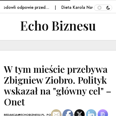
odowli odpowie przed…
Dieta Karola Nawrockiego. Kuch
Echo Biznesu
W tym mieście przebywa
Zbigniew Ziobro. Polityk
wskazał na "główny cel" –
Onet
REDAKCJA@ECHOBIZNESU.PL
-
POLSKA
- 12 MAJA, 2026