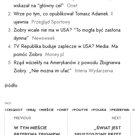
wskazał na “główny cel”
Onet
Wrze po tym, co opublikował Tomasz Adamek. I
ujawnia
Przegląd Sportowy
Ziobry wcale nie ma w USA? “To mogła być zasłona
dymna”
Newsweek
TV Republika buduje zaplecze w USA? Media: Ma
pomóc Ziobro
Money.pl
Rząd wściekły na Amerykanów z powodu Zbigniewa
Ziobry. „Nie można im ufać”
Interia Wydarzenia
źródło
TAGI:
#
CELQUOT
#
KRAJ
#
MIEŚCIE
#
ONET
#
POLITYK
#
POLSKA
#
PRZEBYWA
#
PREVIOUS
NEXT
W TYM MIEŚCIE
„ŚWIAT JEST
PRZEBYWA ZBIGNIEW
SPUSTOSZONY PRZEZ