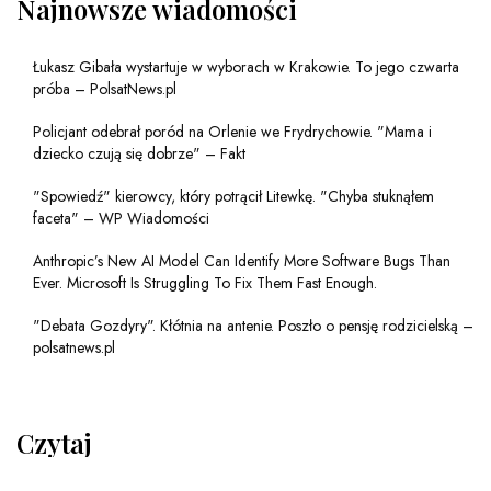
Najnowsze wiadomości
Łukasz Gibała wystartuje w wyborach w Krakowie. To jego czwarta
próba – PolsatNews.pl
Policjant odebrał poród na Orlenie we Frydrychowie. "Mama i
dziecko czują się dobrze" – Fakt
"Spowiedź" kierowcy, który potrącił Litewkę. "Chyba stuknąłem
faceta" – WP Wiadomości
Anthropic’s New AI Model Can Identify More Software Bugs Than
Ever. Microsoft Is Struggling To Fix Them Fast Enough.
"Debata Gozdyry". Kłótnia na antenie. Poszło o pensję rodzicielską –
polsatnews.pl
Czytaj