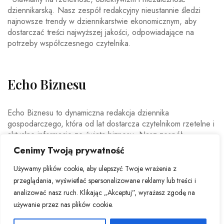
dziennikarską. Nasz zespół redakcyjny nieustannie śledzi
najnowsze trendy w dziennikarstwie ekonomicznym, aby
dostarczać treści najwyższej jakości, odpowiadające na
potrzeby współczesnego czytelnika.
Echo Biznesu
Echo Biznesu to dynamiczna redakcja dziennika
gospodarczego, która od lat dostarcza czytelnikom rzetelne i
aktualne informacje ze świata biznesu. Nasz zespół
doświadczonych dziennikarzy i ekspertów ekonomicznych
Cenimy Twoją prywatność
codziennie analizuje najważniejsze wydarzenia rynkowe,
trendy gospodarcze oraz decyzje mające wpływ na polską i
Używamy plików cookie, aby ulepszyć Twoje wrażenia z
światową ekonomię.
przeglądania, wyświetlać spersonalizowane reklamy lub treści i
analizować nasz ruch. Klikając „Akceptuj”, wyrażasz zgodę na
używanie przez nas plików cookie.