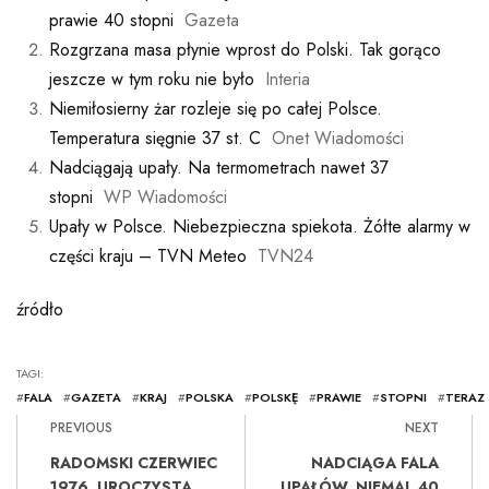
prawie 40 stopni
Gazeta
Rozgrzana masa płynie wprost do Polski. Tak gorąco
jeszcze w tym roku nie było
Interia
Niemiłosierny żar rozleje się po całej Polsce.
Temperatura sięgnie 37 st. C
Onet Wiadomości
Nadciągają upały. Na termometrach nawet 37
stopni
WP Wiadomości
Upały w Polsce. Niebezpieczna spiekota. Żółte alarmy w
części kraju – TVN Meteo
TVN24
źródło
TAGI:
#
FALA
#
GAZETA
#
KRAJ
#
POLSKA
#
POLSKĘ
#
PRAWIE
#
STOPNI
#
TERAZ
PREVIOUS
NEXT
RADOMSKI CZERWIEC
NADCIĄGA FALA
1976. UROCZYSTA
UPAŁÓW. NIEMAL 40