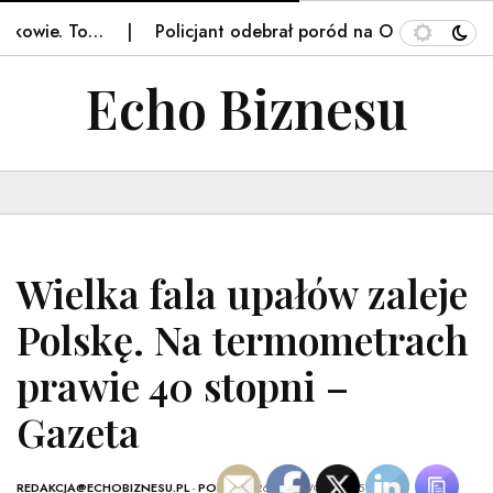
owie. To…
Policjant odebrał poród na Orlenie we Fryd
Echo Biznesu
Wielka fala upałów zaleje
Polskę. Na termometrach
prawie 40 stopni –
Gazeta
REDAKCJA@ECHOBIZNESU.PL
-
POLSKA
- 26 CZERWCA, 2025