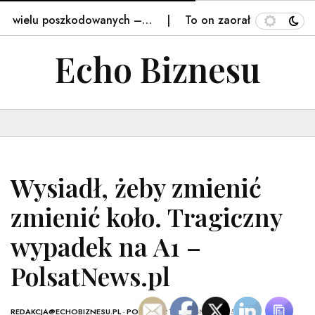
 wielu poszkodowanych –…
To on zaorał świeżo wylany a
Echo Biznesu
Wysiadł, żeby zmienić
zmienić koło. Tragiczny
wypadek na A1 –
PolsatNews.pl
REDAKCJA@ECHOBIZNESU.PL
-
POLSKA
- 21 WRZEŚNIA, 2025