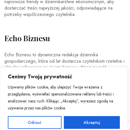
najnowsze trendy w dziennikarstwie ekonomicznym, aby
dostarczać treści najwyższej jakości, odpowiadające na
potrzeby współczesnego czytelnika.
Echo Biznesu
Echo Biznesu to dynamiczna redakcja dziennika
gospodarczego, która od lat dostarcza czytelnikom rzetelne i
aktualne informacje ze świata biznesu. Nasz zespół
doświadczonych dziennikarzy i ekspertów ekonomicznych
Cenimy Twoją prywatność
codziennie analizuje najważniejsze wydarzenia rynkowe,
trendy gospodarcze oraz decyzje mające wpływ na polską i
Używamy plików cookie, aby ulepszyć Twoje wrażenia z
światową ekonomię.
przeglądania, wyświetlać spersonalizowane reklamy lub treści i
analizować nasz ruch. Klikając „Akceptuj”, wyrażasz zgodę na
używanie przez nas plików cookie.
Odrzuć
Akceptuj
© Copyright 2026 - Echo Biznesu . All Rights Reserved