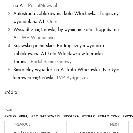
na A1
PolsatNews.pl
Autostrada zablokowana koło Włocławka. Tragiczny
wypadek na A1
Onet
Wysiadł z ciężarówki, by wymienić koło. Tragedia na
A1
WP Wiadomości
Kujawsko-pomorskie: Po tragicznym wypadku
zablokowana A1 koło Włocławka w kierunku
Torunia
Portal Samorządowy
Śmiertelny wypadek na A1 koło Włocławka. Nie żyje
kierowca ciężarówki
TVP Bydgoszcz
źródło
TAGI:
#
KOŁO
#
KRAJ
#
POLSATNEWS.PL
#
POLSKA
#
TERAZ
#
TRAGICZNY
#
WYP
PREVIOUS
NEXT