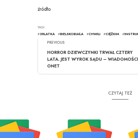
źródło
TAGI:
#
38LATKA
#
BIELSKOBIAŁA
#
CHWILI
#
CIĘŻKIM
#
INSTRU
PREVIOUS
HORROR DZIEWCZYNKI TRWAŁ CZTERY
LATA. JEST WYROK SĄDU – WIADOMOŚC
ONET
CZYTAJ TEŻ