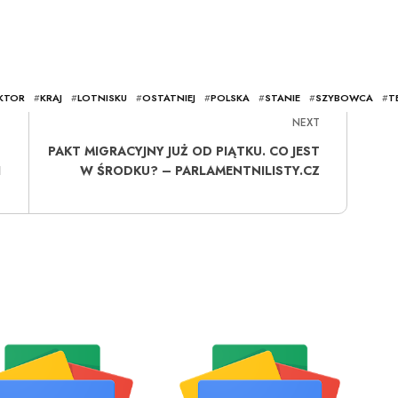
KTOR
#
KRAJ
#
LOTNISKU
#
OSTATNIEJ
#
POLSKA
#
STANIE
#
SZYBOWCA
#
T
NEXT
PAKT MIGRACYJNY JUŻ OD PIĄTKU. CO JEST
I
W ŚRODKU? – PARLAMENTNILISTY.CZ