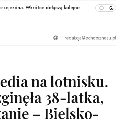
dna. Wkrótce dołączą kolejne odcinki…
Takie napisy n
redakcja@echobiznesu.pl
gedia na lotnisku.
inęła 38-latka,
tanie – Bielsko-