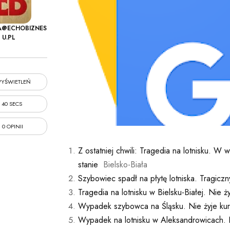
A@ECHOBIZNES
U.PL
YŚWIETLEŃ
40 SECS
0 OPINII
Z ostatniej chwili: Tragedia na lotnisku. W 
stanie
Bielsko-Biała
Szybowiec spadł na płytę lotniska. Tragicz
Tragedia na lotnisku w Bielsku-Białej. Nie ż
Wypadek szybowca na Śląsku. Nie żyje kursan
Wypadek na lotnisku w Aleksandrowicach. 