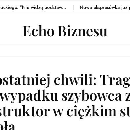
go. "Nie widzę podstaw…
Nowa ekspresówka już przejez
Echo Biznesu
ostatniej chwili: Tra
wypadku szybowca zg
struktor w ciężkim s
ała