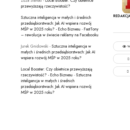
Zuza Stański
-
Local Booster: Czy obietnice
przewyższają rzeczywistość?
REDAKCJ
Sztuczna inteligencja w małych i średnich
przedsiębiorstwach: Jak AI wspiera rozwój
MŚP w 2025 roku? - Echo Biznesu
-
FastTony
– rewolucja w świecie reklamy na Facebooku
Jurek Gnidowski
-
Sztuczna inteligencja w
W
małych i średnich przedsiębiorstwach: Jak AI
wspiera rozwój MŚP w 2025 roku?
Local Booster: Czy obietnice przewyższają
rzeczywistość? - Echo Biznesu
-
Sztuczna
inteligencja w małych i średnich
przedsiębiorstwach: Jak AI wspiera rozwój
MŚP w 2025 roku?