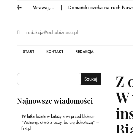
blokiem. "Wstawaj,…
Domański czeka na ruch Nawrockie
redakcja@echobiznesu.pl
START
KONTAKT
REDAKCJA
Z 
Szukaj
W 
Najnowsze wiadomości
in
19-latka leżała w kałuży krwi przed blokiem.
"Wstawaj, otwórz oczy, bo cię dokończę" –
Bi
fakt.pl