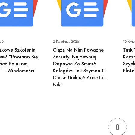
026
2 Kwietnia, 2025
15 Kwie
zkowe Szkolenia
Ciążą Na Nim Poważne
Tusk
we? "Powinno Się
Zarzuty. Najpewniej
Kacz
ieć Polakom
Odpowie Za Śmierć
Szyb
" – Wiadomości
Kolegów. Tak Szymon C.
Plote
Chciał Uniknąć Aresztu –
Fakt
0