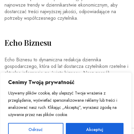
najnowsze trendy w dziennikarstwie ekonomicznym, aby
dostarczać treści najwyższej jakości, odpowiadające na
potrzeby współczesnego czytelnika.
Echo Biznesu
Echo Biznesu to dynamiczna redakcja dziennika
gospodarczego, która od lat dostarcza czytelnikom rzetelne i
aktualne informacje ze świata biznesu. Nasz zespół
doświadczonych dziennikarzy i ekspertów ekonomicznych
Cenimy Twoją prywatność
codziennie analizuje najważniejsze wydarzenia rynkowe,
trendy gospodarcze oraz decyzje mające wpływ na polską i
Używamy plików cookie, aby ulepszyć Twoje wrażenia z
światową ekonomię.
przeglądania, wyświetlać spersonalizowane reklamy lub treści i
analizować nasz ruch. Klikając „Akceptuj”, wyrażasz zgodę na
używanie przez nas plików cookie.
Odrzuć
Akceptuj
© Copyright 2026 - Echo Biznesu . All Rights Reserved