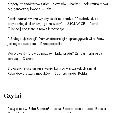
Kłopoty "menadżerów Orlenu z czasów Obajtka". Prokuratura mówi
o gigantycznej kwocie – Fakt
Rolnik zaorał świeżo wylany asfalt na drodze. “Powiedział, że
przyjedzie jak skończą i go zniszczy” – 24GLIWICE – Portal
Gliwice | codziennie nowe informacje
PiS ulega „jakizacji”. Pomysł deportacji niepracujących Ukraińców
jest tego dowodem – Rzeczpospolita
Wojskowy śmigłowiec pozbawił ludzi prądu? Żandarmeria bada
sprawę – Gazeta
Stołeczny ratusz ujawnia wyniki kontroli warszawskich szpitali.
Rekordowe dyżury medyków – Business Insider Polska
Czytaj
Piszą o nas w Echo Biznesu! – Local Booster opinie
-
Local Booster: