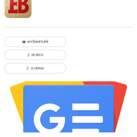
WYŚWIETLEŃ
35 SECS
0 OPINII