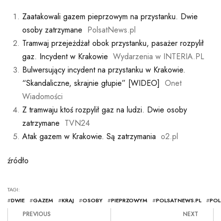
Zaatakowali gazem pieprzowym na przystanku. Dwie
osoby zatrzymane
PolsatNews.pl
Tramwaj przejeżdżał obok przystanku, pasażer rozpylił
gaz. Incydent w Krakowie
Wydarzenia w INTERIA.PL
Bulwersujący incydent na przystanku w Krakowie.
“Skandaliczne, skrajnie głupie” [WIDEO]
Onet
Wiadomości
Z tramwaju ktoś rozpylił gaz na ludzi. Dwie osoby
zatrzymane
TVN24
Atak gazem w Krakowie. Są zatrzymania
o2.pl
źródło
TAGI:
#
DWIE
#
GAZEM
#
KRAJ
#
OSOBY
#
PIEPRZOWYM
#
POLSATNEWS.PL
#
POL
PREVIOUS
NEXT