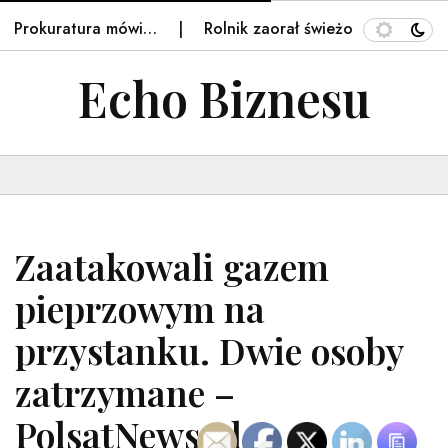
rokuratura mówi…
Rolnik zaorał świeżo wylany asfalt n
Echo Biznesu
Zaatakowali gazem
pieprzowym na
przystanku. Dwie osoby
zatrzymane –
PolsatNews.pl