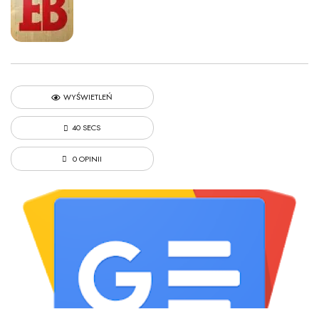
WYŚWIETLEŃ
40 SECS
0 OPINII