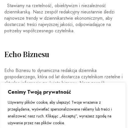
Stawiamy na rzetelność, obiektywizm i niezależność
dziennikarską. Nasz zespół redakcyjny nieustannie śledzi
najnowsze trendy w dziennikarstwie ekonomicznym, aby
dostarczać treści najwyższej jakości, odpowiadające na
potrzeby współczesnego czytelnika.
Echo Biznesu
Echo Biznesu to dynamiczna redakcja dziennika
gospodarczego, która od lat dostarcza czytelnikom rzetelne i
aktualne informacje ze świata biznesu. Nasz zespół
doświadczonych dziennikarzy i ekspertów ekonomicznych
Cenimy Twoją prywatność
codziennie analizuje najważniejsze wydarzenia rynkowe,
trendy gospodarcze oraz decyzje mające wpływ na polską i
Używamy plików cookie, aby ulepszyć Twoje wrażenia z
światową ekonomię.
przeglądania, wyświetlać spersonalizowane reklamy lub treści i
analizować nasz ruch. Klikając „Akceptuj”, wyrażasz zgodę na
używanie przez nas plików cookie.