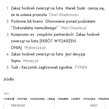
Zakaz hodowli zwierząt na futra. Marek Suski: cieszę się,
że ta ustawa przeszła
Onet Wiadomości
Posłowie bili brawo. Głosowanie ponad podziałami.
“Dokonaliśmy niemożliwego”
Next Gazeta.pl
Kompromis ws. związków partnerskich. Zakaz hodowli
zwierząt na futra [SKRÓT WYDARZEŃ
DNIA]
Wyborcza.pl
Zakaz hodowli zwierząt na futra. Jest decyzja
Sejmu
Money.pl
Tusk i Kaczyński zagłosowali zgodnie
TVN24
źródło
TAGI:
#
CIESZĘ
#
FUTRA
#
HODOWLI
#
KRAJ
#
MAREK
#
ONET
#
POLSKA
#
PRZES
PREVIOUS
NEXT