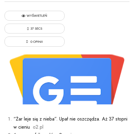
WYŚWIETLEŃ
37 SECS
0 OPINII
“Żar leje się z nieba”. Upał nie oszczędza. Aż 37 stopni
w cieniu
o2.pl