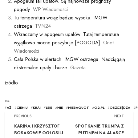
Apogeum fali upałów. Są najnowsze prognozy
pogody
WP Wiadomości
Tu temperatura wciąż będzie wysoka. IMGW
ostrzega
TVN24
Wkraczamy w apogeum upałów. Tutaj temperatura
wyjątkowo mocno poszybuje [POGODA]
Onet
Wiadomości
Cała Polska w alertach. IMGW ostrzega: Nadciągają
ekstremalne upały i burze
Gazeta
źródło
TAGI:
#
AŻ
#
CIENIU
#
KRAJ
#
LEJE
#
NIE
#
NIEBAQUOT
#
O2.PL
#
OSZCZĘDZA
#
P
PREVIOUS
NEXT
KARINA I KRZYSZTOF
SPOTKANIE TRUMPA Z
BOSAKOWIE OGŁOSILI
PUTINEM NA ALASCE