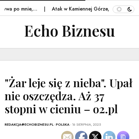
wa po mnie,…
Atak w Kamiennej Górze, 15-latek w stani
Echo Biznesu
"Żar leje się z nieba". Upał
nie oszczędza. Aż 37
stopni w cieniu – o2.pl
REDAKCJA@ECHOBIZNESU.PL
-
POLSKA
- 16 SIERPNIA, 2025