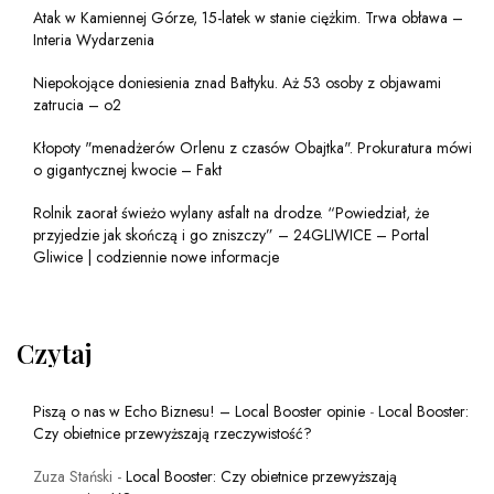
Atak w Kamiennej Górze, 15-latek w stanie ciężkim. Trwa obława –
Interia Wydarzenia
Niepokojące doniesienia znad Bałtyku. Aż 53 osoby z objawami
zatrucia – o2
Kłopoty "menadżerów Orlenu z czasów Obajtka". Prokuratura mówi
o gigantycznej kwocie – Fakt
Rolnik zaorał świeżo wylany asfalt na drodze. “Powiedział, że
przyjedzie jak skończą i go zniszczy” – 24GLIWICE – Portal
Gliwice | codziennie nowe informacje
Czytaj
Piszą o nas w Echo Biznesu! – Local Booster opinie
-
Local Booster:
Czy obietnice przewyższają rzeczywistość?
Zuza Stański
-
Local Booster: Czy obietnice przewyższają