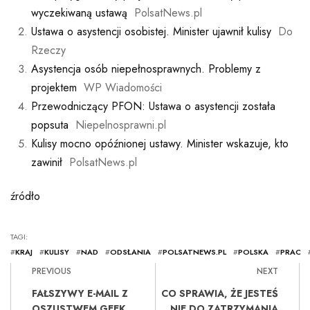
wyczekiwaną ustawą
PolsatNews.pl
Ustawa o asystencji osobistej. Minister ujawnił kulisy
Do
Rzeczy
Asystencja osób niepełnosprawnych. Problemy z
projektem
WP Wiadomości
Przewodniczący PFON: Ustawa o asystencji została
popsuta
Niepelnosprawni.pl
Kulisy mocno opóźnionej ustawy. Minister wskazuje, kto
zawinił
PolsatNews.pl
źródło
TAGI:
#
KRAJ
#
KULISY
#
NAD
#
ODSŁANIA
#
POLSATNEWS.PL
#
POLSKA
#
PRAC
PREVIOUS
NEXT
FAŁSZYWY E-MAIL Z
CO SPRAWIA, ŻE ​​JESTEŚ
OSZUSTWEM GEEK
NIE DO ZATRZYMANIA