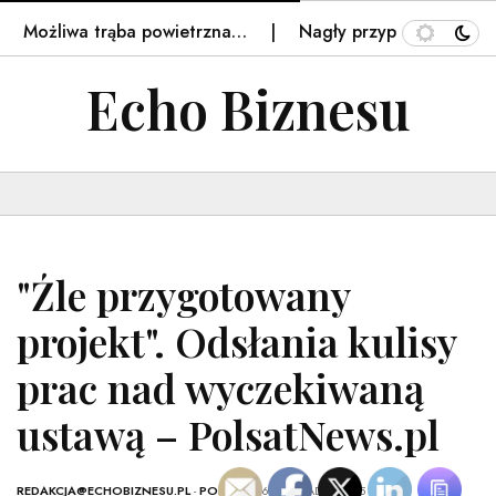
Możliwa trąba powietrzna…
Nagły przypływ turystów z Po
Echo Biznesu
"Źle przygotowany
projekt". Odsłania kulisy
prac nad wyczekiwaną
ustawą – PolsatNews.pl
REDAKCJA@ECHOBIZNESU.PL
-
POLSKA
- 16 LISTOPADA, 2025