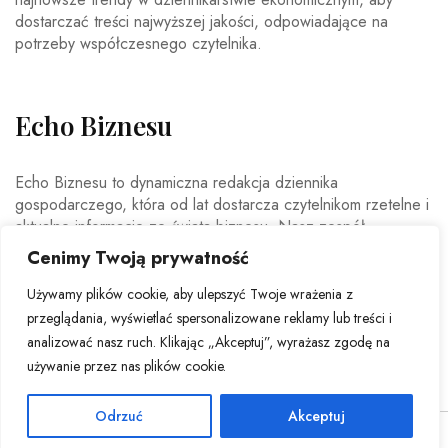
dostarczać treści najwyższej jakości, odpowiadające na
potrzeby współczesnego czytelnika.
Echo Biznesu
Echo Biznesu to dynamiczna redakcja dziennika
gospodarczego, która od lat dostarcza czytelnikom rzetelne i
aktualne informacje ze świata biznesu. Nasz zespół
doświadczonych dziennikarzy i ekspertów ekonomicznych
Cenimy Twoją prywatność
codziennie analizuje najważniejsze wydarzenia rynkowe,
trendy gospodarcze oraz decyzje mające wpływ na polską i
Używamy plików cookie, aby ulepszyć Twoje wrażenia z
światową ekonomię.
przeglądania, wyświetlać spersonalizowane reklamy lub treści i
analizować nasz ruch. Klikając „Akceptuj”, wyrażasz zgodę na
używanie przez nas plików cookie.
Odrzuć
Akceptuj
© Copyright 2026 - Echo Biznesu . All Rights Reserved