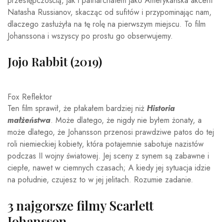
przestępczością, jak i patriarchatem jako Amerykańska akcent
Natasha Russianov, skacząc od sufitów i przypominając nam,
dlaczego zasłużyła na tę rolę na pierwszym miejscu. To film
Johanssona i wszyscy po prostu go obserwujemy.
Jojo Rabbit (2019)
Fox Reflektor
Ten film sprawił, że płakałem bardziej niż
Historia
małżeństwa
. Może dlatego, że nigdy nie byłem żonaty, a
może dlatego, że Johansson przenosi prawdziwe patos do tej
roli niemieckiej kobiety, która potajemnie sabotuje nazistów
podczas II wojny światowej. Jej sceny z synem są zabawne i
ciepłe, nawet w ciemnych czasach; A kiedy jej sytuacja idzie
na południe, czujesz to w jej jelitach. Rozumie zadanie.
3 najgorsze filmy Scarlett
Johansson