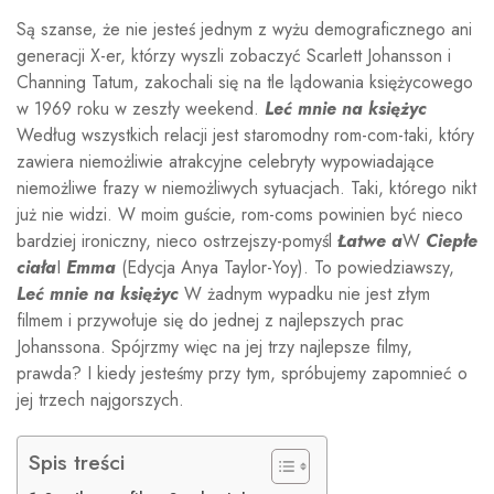
Są szanse, że nie jesteś jednym z wyżu demograficznego ani
generacji X-er, którzy wyszli zobaczyć Scarlett Johansson i
Channing Tatum, zakochali się na tle lądowania księżycowego
w 1969 roku w zeszły weekend.
Leć mnie na księżyc
Według wszystkich relacji jest staromodny rom-com-taki, który
zawiera niemożliwie atrakcyjne celebryty wypowiadające
niemożliwe frazy w niemożliwych sytuacjach. Taki, którego nikt
już nie widzi. W moim guście, rom-coms powinien być nieco
bardziej ironiczny, nieco ostrzejszy-pomyśl
Łatwe a
W
Ciepłe
ciała
I
Emma
(Edycja Anya Taylor-Yoy). To powiedziawszy,
Leć mnie na księżyc
W żadnym wypadku nie jest złym
filmem i przywołuje się do jednej z najlepszych prac
Johanssona. Spójrzmy więc na jej trzy najlepsze filmy,
prawda? I kiedy jesteśmy przy tym, spróbujemy zapomnieć o
jej trzech najgorszych.
Spis treści