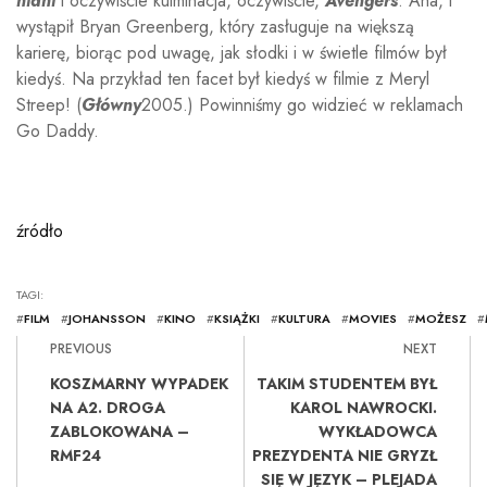
niani
i oczywiście kulminacja, oczywiście,
Avengers
. Aha, i
wystąpił Bryan Greenberg, który zasługuje na większą
karierę, biorąc pod uwagę, jak słodki i w świetle filmów był
kiedyś. Na przykład ten facet był kiedyś w filmie z Meryl
Streep! (
Główny
2005.) Powinniśmy go widzieć w reklamach
Go Daddy.
źródło
TAGI:
#
FILM
#
JOHANSSON
#
KINO
#
KSIĄŻKI
#
KULTURA
#
MOVIES
#
MOŻESZ
#
PREVIOUS
NEXT
KOSZMARNY WYPADEK
TAKIM STUDENTEM BYŁ
NA A2. DROGA
KAROL NAWROCKI.
ZABLOKOWANA –
WYKŁADOWCA
RMF24
PREZYDENTA NIE GRYZŁ
SIĘ W JĘZYK – PLEJADA