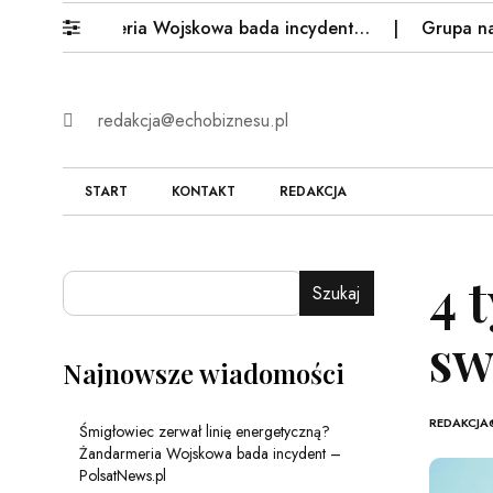
andarmeria Wojskowa bada incydent…
Grupa nastolatkó
redakcja@echobiznesu.pl
START
KONTAKT
REDAKCJA
4 
Szukaj
sw
Najnowsze wiadomości
REDAKCJA
Śmigłowiec zerwał linię energetyczną?
Żandarmeria Wojskowa bada incydent –
PolsatNews.pl