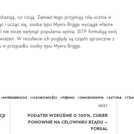
kazują, co czują. Zamiast tego przyjmują rolę ucznia w
jąc i ucząc się, osoba typu Myers-Briggs wyciąga własne
I nie może wpłynąć popularna opinia; ISTP formułują swój
wrażeń. W rezultacie ich poglądy są często sprzeczne z
ku w przypadku osoby typu Myers-Briggs.
#
MYERSBRIGGS
#
OSOBOWOŚCI
#
PIĘKNO
#
SWOBODNYM
#
SZTUKA
#
TEA
NEXT
CJI
PODATEK WZROŚNIE O 100%. CUKIER
Y
PONOWNIE NA CELOWNIKU RZĄDU –
FORSAL