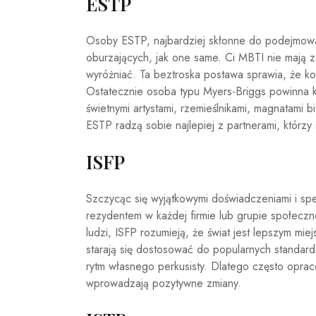
ESTP
Osoby ESTP, najbardziej skłonne do podejmowan
oburzających, jak one same. Ci MBTI nie mają 
wyróżniać. Ta beztroska postawa sprawia, że ​​ko
Ostatecznie osoba typu Myers-Briggs powinna k
świetnymi artystami, rzemieślnikami, magnatami bi
ESTP radzą sobie najlepiej z partnerami, którzy s
ISFP
Szczycąc się wyjątkowymi doświadczeniami i spe
rezydentem w każdej firmie lub grupie społecz
ludzi, ISFP rozumieją, że świat jest lepszym mie
starają się dostosować do popularnych standar
rytm własnego perkusisty. Dlatego często opraco
wprowadzają pozytywne zmiany.