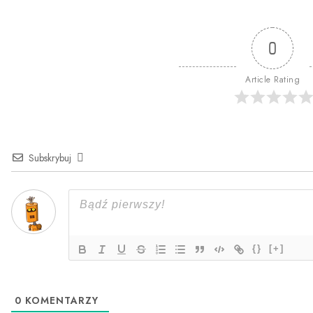
0
Article Rating
Subskrybuj
{}
[+]
0
KOMENTARZY