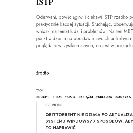
ISTP
Oderwani, powściągliwi i ciekawi ISTP rzadko po
praktycznie każdej sytuacji. Słuchając, obserwu
wnioski na temat ludzi i problemów. Na ten MBT
punkt widzenia na podstawie swoich unikalnych 
poglądami wszystkich innych, co jest w porząd
źródło
TAGI:
#
DUCHU
#
FILM
#
KINO
#
KSIĄŻKI
#
KULTURA
#
MUZYKA
PREVIOUS
QBITTORRENT NIE DZIAŁA PO AKTUALIZA
SYSTEMU WINDOWS? 7 SPOSOBÓW, AB
TO NAPRAWIĆ