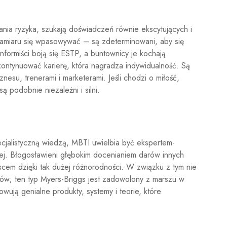
ia ryzyka, szukają doświadczeń równie ekscytujących i
zamiaru się wpasowywać – są zdeterminowani, aby się
nformiści boją się ESTP, a buntownicy je kochają.
ontynuować karierę, która nagradza indywidualność. Są
znesu, trenerami i marketerami. Jeśli chodzi o miłość,
ą podobnie niezależni i silni.
cjalistyczną wiedzą, MBTI uwielbia być ekspertem-
nej. Błogosławieni głębokim docenianiem darów innych
jscem dzięki tak dużej różnorodności. W związku z tym nie
dów; ten typ Myers-Briggs jest zadowolony z marszu w
wują genialne produkty, systemy i teorie, które