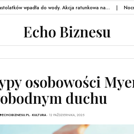
w wpadła do wody. Akcja ratunkowa na…
Nocna akcja n
Echo Biznesu
typy osobowości Mye
obodnym duchu
@ECHOBIZNESU.PL
-
KULTURA
- 12 PAŹDZIERNIKA, 2025