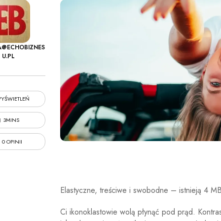
A@ECHOBIZNES
U.PL
YŚWIETLEŃ
3MINS
0 OPINII
Elastyczne, treściwe i swobodne – istnieją 4 M
Ci ikonoklastowie wolą płynąć pod prąd. Kontras