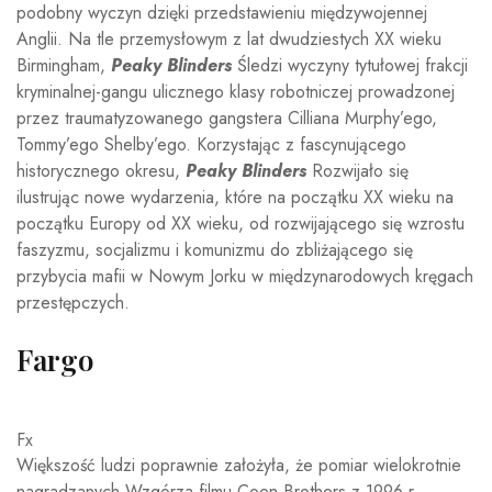
podobny wyczyn dzięki przedstawieniu międzywojennej
Anglii. Na tle przemysłowym z lat dwudziestych XX wieku
Birmingham,
Peaky Blinders
Śledzi wyczyny tytułowej frakcji
kryminalnej-gangu ulicznego klasy robotniczej prowadzonej
przez traumatyzowanego gangstera Cilliana Murphy’ego,
Tommy’ego Shelby’ego. Korzystając z fascynującego
historycznego okresu,
Peaky Blinders
Rozwijało się
ilustrując nowe wydarzenia, które na początku XX wieku na
początku Europy od XX wieku, od rozwijającego się wzrostu
faszyzmu, socjalizmu i komunizmu do zbliżającego się
przybycia mafii w Nowym Jorku w międzynarodowych kręgach
przestępczych.
Fargo
Fx
Większość ludzi poprawnie założyła, że pomiar wielokrotnie
nagradzanych Wzgórza filmu Coen Brothers z 1996 r.