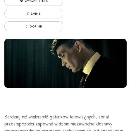
WYŚWIETLENIA
6MINS
0 OPINII
Bardziej niż większość gatunków telewizyjnych, serial
przestępczości zapewnił widzom niezawodne dostawy
pierwszorzędnych programów telewizyjnych, od znanej serii