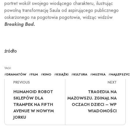
portret wokół swojego wiodącego charakteru, ilustrując
powolną transformację Saula od aspirującego publicznego
oskarżonego na pogotowia pogotowia, widząc widzów
Breaking Bad.
źródło
TAGI:
#
DRAMATÓW
#
FILM
#
KINO
#
KSIĄŻKI
#
KULTURA
#
MUZYKA
#
NAJLEPSZY
PREVIOUS
NEXT
HUMANOID ROBOT
TRAGEDIA NA
SKLEPÓW DLA
MAZOWSZU. ZGINĄŁ NA
TRAMPEK NA FIFTH
OCZACH DZIECI – WP
AVENUE W NOWYM
WIADOMOŚCI
JORKU