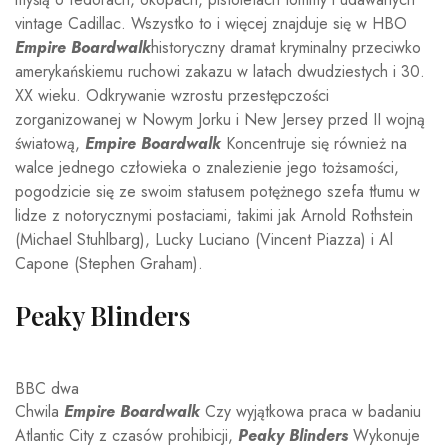
vintage Cadillac. Wszystko to i więcej znajduje się w HBO
Empire Boardwalk
historyczny dramat kryminalny przeciwko
amerykańskiemu ruchowi zakazu w latach dwudziestych i 30.
XX wieku. Odkrywanie wzrostu przestępczości
zorganizowanej w Nowym Jorku i New Jersey przed II wojną
światową,
Empire Boardwalk
Koncentruje się również na
walce jednego człowieka o znalezienie jego tożsamości,
pogodzicie się ze swoim statusem potężnego szefa tłumu w
lidze z notorycznymi postaciami, takimi jak Arnold Rothstein
(Michael Stuhlbarg), Lucky Luciano (Vincent Piazza) i Al
Capone (Stephen Graham).
Peaky Blinders
BBC dwa
Chwila
Empire Boardwalk
Czy wyjątkowa praca w badaniu
Atlantic City z czasów prohibicji,
Peaky Blinders
Wykonuje