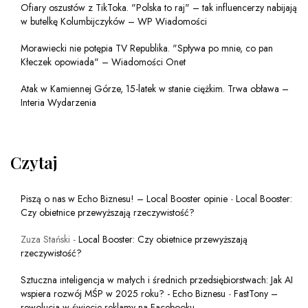
Ofiary oszustów z TikToka. "Polska to raj" – tak influencerzy nabijają
w butelkę Kolumbijczyków – WP Wiadomości
Morawiecki nie potępia TV Republika. "Spływa po mnie, co pan
Kłeczek opowiada" – Wiadomości Onet
Atak w Kamiennej Górze, 15-latek w stanie ciężkim. Trwa obława –
Interia Wydarzenia
Czytaj
Piszą o nas w Echo Biznesu! – Local Booster opinie
-
Local Booster:
Czy obietnice przewyższają rzeczywistość?
Zuza Stański
-
Local Booster: Czy obietnice przewyższają
rzeczywistość?
Sztuczna inteligencja w małych i średnich przedsiębiorstwach: Jak AI
wspiera rozwój MŚP w 2025 roku? - Echo Biznesu
-
FastTony –
rewolucja w świecie reklamy na Facebooku