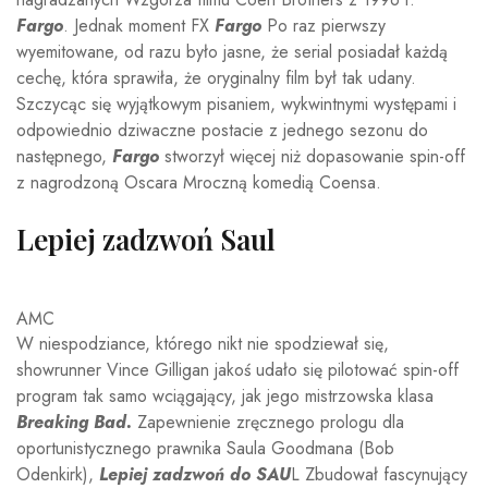
Fargo
. Jednak moment FX
Fargo
Po raz pierwszy
wyemitowane, od razu było jasne, że serial posiadał każdą
cechę, która sprawiła, że oryginalny film był tak udany.
Szczycąc się wyjątkowym pisaniem, wykwintnymi występami i
odpowiednio dziwaczne postacie z jednego sezonu do
następnego,
Fargo
stworzył więcej niż dopasowanie spin-off
z nagrodzoną Oscara Mroczną komedią Coensa.
Lepiej zadzwoń Saul
AMC
W niespodziance, którego nikt nie spodziewał się,
showrunner Vince Gilligan jakoś udało się pilotować spin-off
program tak samo wciągający, jak jego mistrzowska klasa
Breaking Bad.
Zapewnienie zręcznego prologu dla
oportunistycznego prawnika Saula Goodmana (Bob
Odenkirk),
Lepiej zadzwoń do SAU
L Zbudował fascynujący