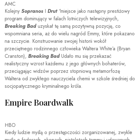
AMC
Kolejny
Sopranos
I
Drut ‘
miejsce jako następny prestiżowy
program dominujący w falach lotniczych telewizyjnych,
Breaking Bad
uzyskał tę samą pozytywną pozycję, co
wspomniana seria, aż do wielu nagród Emmy, które pokazano
na szczycie. Konstruowanie swojej historii wokół
przeciętnego rodzinnego człowieka Waltera White’a (Bryan
Cranston),
Breaking Bad
Udało mu się przekazać
realistyczny wzrost każdemu z jego głównych bohaterów,
przeciągając widzów poprzez stopniową metamorfozę
Waltera od zwykłego nauczyciela chemii w szkole średniej do
socjopatycznego kryminalnego króla.
Empire Boardwalk
HBO
Kiedy ludzie myślą o przestępczości zorganizowanej, zwykle
myślą o fedorach, okopach, pistoletach tommy i udawanych