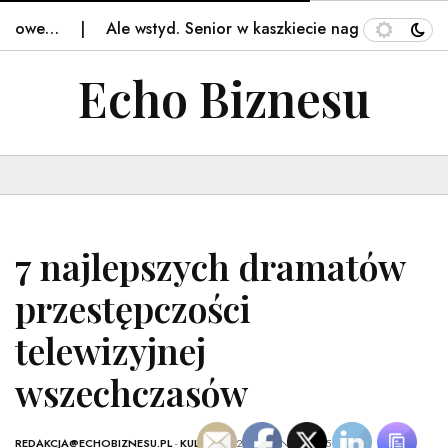
e…
Ale wstyd. Senior w kaszkiecie nagrany. Ujęcia z…
Echo Biznesu
7 najlepszych dramatów
przestępczości
telewizyjnej
wszechczasów
REDAKCJA@ECHOBIZNESU.PL
-
KULTURA
- 20 SIERPNIA, 2025