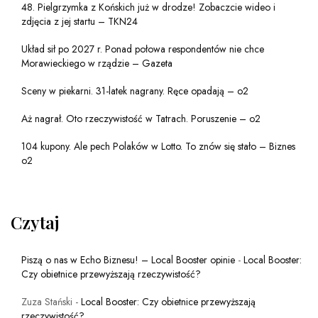
48. Pielgrzymka z Końskich już w drodze! Zobaczcie wideo i
zdjęcia z jej startu – TKN24
Układ sił po 2027 r. Ponad połowa respondentów nie chce
Morawieckiego w rządzie – Gazeta
Sceny w piekarni. 31-latek nagrany. Ręce opadają – o2
Aż nagrał. Oto rzeczywistość w Tatrach. Poruszenie – o2
104 kupony. Ale pech Polaków w Lotto. To znów się stało – Biznes
o2
Czytaj
Piszą o nas w Echo Biznesu! – Local Booster opinie
-
Local Booster:
Czy obietnice przewyższają rzeczywistość?
Zuza Stański
-
Local Booster: Czy obietnice przewyższają
rzeczywistość?