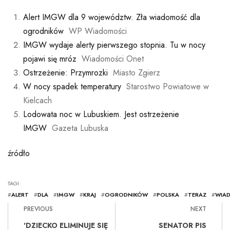
Alert IMGW dla 9 województw. Zła wiadomość dla
ogrodników
WP Wiadomości
IMGW wydaje alerty pierwszego stopnia. Tu w nocy
pojawi się mróz
Wiadomości Onet
Ostrzeżenie: Przymrozki
Miasto Zgierz
W nocy spadek temperatury
Starostwo Powiatowe w
Kielcach
Lodowata noc w Lubuskiem. Jest ostrzeżenie
IMGW
Gazeta Lubuska
źródło
TAGI:
#
ALERT
#
DLA
#
IMGW
#
KRAJ
#
OGRODNIKÓW
#
POLSKA
#
TERAZ
#
WIA
PREVIOUS
NEXT
'DZIECKO ELIMINUJE SIĘ
SENATOR PIS