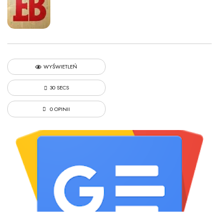
WYŚWIETLEŃ
30 SECS
0 OPINII