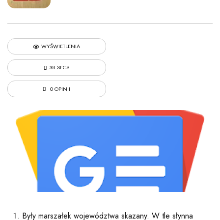
WYŚWIETLENIA
38 SECS
0 OPINII
Były marszałek województwa skazany. W tle słynna