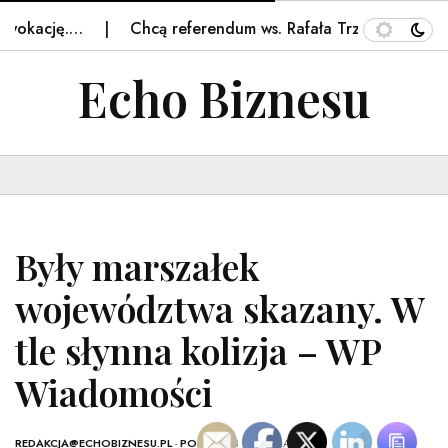
okację.…
Chcą referendum ws. Rafała Trzaskowskiego. 
Echo Biznesu
Były marszałek
województwa skazany. W
tle słynna kolizja – WP
Wiadomości
REDAKCJA@ECHOBIZNESU.PL
-
POLSKA
- 8 GRUDNIA, 2025