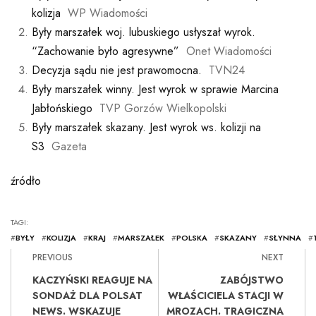
kolizja
WP Wiadomości
Były marszałek woj. lubuskiego usłyszał wyrok.
“Zachowanie było agresywne”
Onet Wiadomości
Decyzja sądu nie jest prawomocna.
TVN24
Były marszałek winny. Jest wyrok w sprawie Marcina
Jabłońskiego
TVP Gorzów Wielkopolski
Były marszałek skazany. Jest wyrok ws. kolizji na
S3
Gazeta
źródło
TAGI:
#
BYŁY
#
KOLIZJA
#
KRAJ
#
MARSZAŁEK
#
POLSKA
#
SKAZANY
#
SŁYNNA
#
PREVIOUS
NEXT
KACZYŃSKI REAGUJE NA
ZABÓJSTWO
SONDAŻ DLA POLSAT
WŁAŚCICIELA STACJI W
NEWS. WSKAZUJE
MROZACH. TRAGICZNA