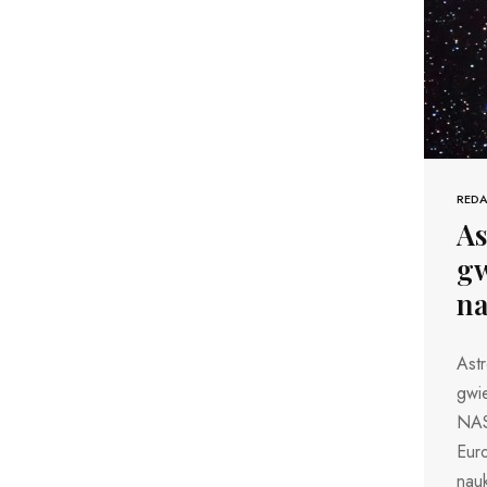
REDA
As
gw
na
Ast
gwie
NASA
Euro
nauk