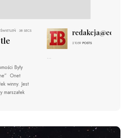
redakcja@echobizne
ŚWIETLEŃ
38 SECS
tle
21059
POSTS
...
omości Były
wne” Onet
k winny. Jest
y marszałek