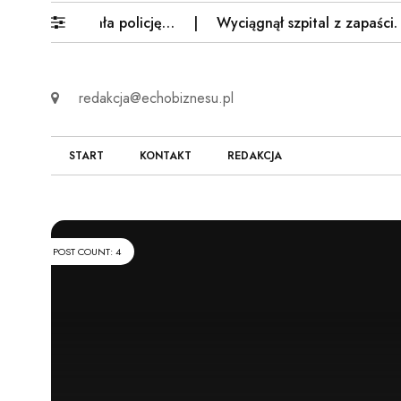
okowała policję…
Wyciągnął szpital z zapaści. Teraz dy
redakcja@echobiznesu.pl
START
KONTAKT
REDAKCJA
POST COUNT: 4