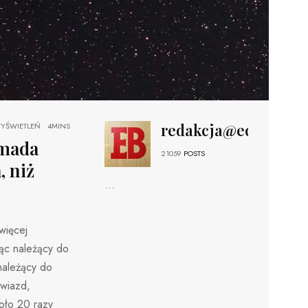
redakcja@echobizne
YŚWIETLEŃ
4MINS
omada
21059
POSTS
, niż
...
więcej
ąc należący do
należący do
gwiazd,
oło 20 razy