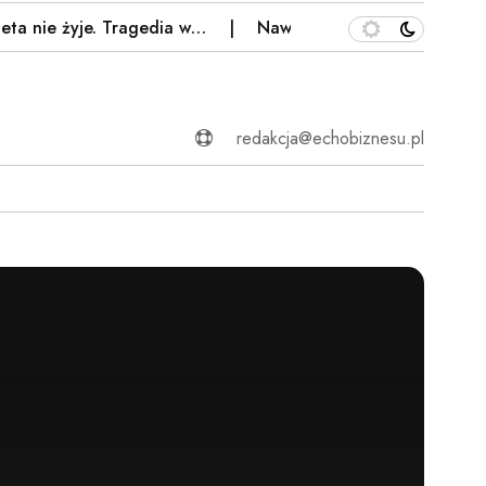
yje. Tragedia w…
Nawrocki napisze prawicy program na 
redakcja@echobiznesu.pl