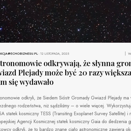
KCJA@ECHOBIZNESU.PL
-
12 LISTOPADA, 2025
W
tronomowie odkrywają, że słynna gr
iazd Plejady może być 20 razy większa
m się wydawało
ronomowie odkryli, że Siedem Sióstr Gromady Gwiazd Plejady ma 
zdnego rodzeństwa, niż sądziliśmy – o wiele więcej. Wykorzystuj
 statek kosmiczny TESS (Transiting Exoplanet Survey Satellite) i 
pejskiej Agencji Kosmicznej statek kosmiczny Gaia do śledzenia 
owcy odkryli, że to bardzo znane ciało astronomiczne zawiera ok