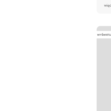
wię
WYŚWIETL