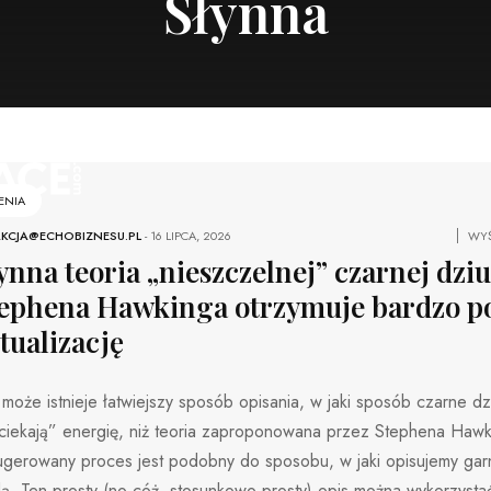
Słynna
ENIA
KCJA@ECHOBIZNESU.PL
-
16 LIPCA, 2026
WYŚ
ynna teoria „nieszczelnej” czarnej dzi
ephena Hawkinga otrzymuje bardzo p
tualizację
może istnieje łatwiejszy sposób opisania, w jaki sposób czarne dz
ciekają” energię, niż teoria zaproponowana przez Stephena Haw
ugerowany proces jest podobny do sposobu, w jaki opisujemy gar
ą. Ten prosty (no cóż, stosunkowo prosty) opis można wykorzysta