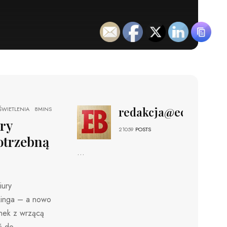
redakcja@echobizne
WIETLENIA
8MINS
ury
21059
POSTS
otrzebną
...
iury
kinga – a nowo
nek z wrzącą
ć do