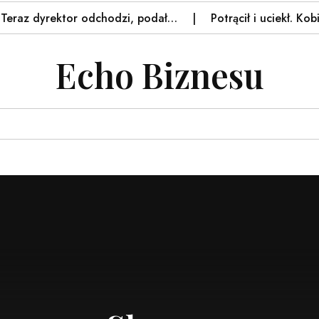
rektor odchodzi, podał…
Potrącił i uciekł. Kobieta nie ż
Echo Biznesu