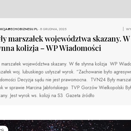
KCJA@ECHOBIZNESU.PL
-
8 GRUDNIA, 2025
WY
ły marszałek województwa skazany. W 
ynna kolizja – WP Wiadomości
y marszałek województwa skazany. W tle słynna kolizja WP Wiad
szałek woj. lubuskiego usłyszał wyrok. “Zachowanie było agresy
domości Decyzja sądu nie jest prawomocna. TVN24 Były marszałe
ok w sprawie Marcina Jabłońskiego TVP Gorzów Wielkopolski Był
any. Jest wyrok ws. kolizji na S3 Gazeta źródło
EŃ