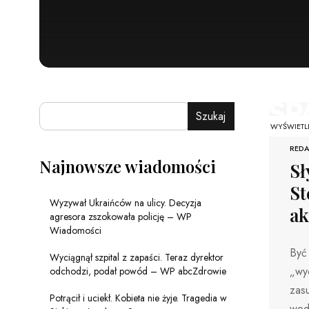
Szukaj
WYŚWIETL
REDA
Najnowsze wiadomości
Sł
St
Wyzywał Ukraińców na ulicy. Decyzja
ak
agresora zszokowała policję – WP
Wiadomości
Być 
Wyciągnął szpital z zapaści. Teraz dyrektor
„wy
odchodzi, podał powód – WP abcZdrowie
zas
Potrącił i uciekł. Kobieta nie żyje. Tragedia w
wod