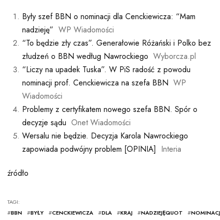
Były szef BBN o nominacji dla Cenckiewicza: “Mam
nadzieję”
WP Wiadomości
“To będzie zły czas”. Generałowie Różański i Polko bez
złudzeń o BBN według Nawrockiego
Wyborcza.pl
“Liczy na upadek Tuska”. W PiS radość z powodu
nominacji prof. Cenckiewicza na szefa BBN
WP
Wiadomości
Problemy z certyfikatem nowego szefa BBN. Spór o
decyzje sądu
Onet Wiadomości
Wersalu nie będzie. Decyzja Karola Nawrockiego
zapowiada podwójny problem [OPINIA]
Interia
źródło
TAGI:
#
BBN
#
BYŁY
#
CENCKIEWICZA
#
DLA
#
KRAJ
#
NADZIEJĘQUOT
#
NOMINACJ