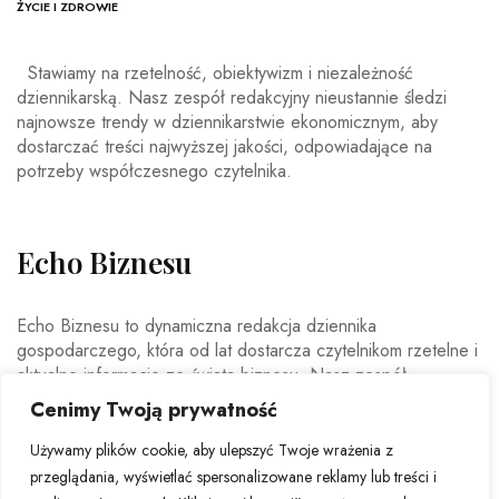
ŻYCIE I ZDROWIE
Stawiamy na rzetelność, obiektywizm i niezależność
dziennikarską. Nasz zespół redakcyjny nieustannie śledzi
najnowsze trendy w dziennikarstwie ekonomicznym, aby
dostarczać treści najwyższej jakości, odpowiadające na
potrzeby współczesnego czytelnika.
Echo Biznesu
Echo Biznesu to dynamiczna redakcja dziennika
gospodarczego, która od lat dostarcza czytelnikom rzetelne i
aktualne informacje ze świata biznesu. Nasz zespół
doświadczonych dziennikarzy i ekspertów ekonomicznych
Cenimy Twoją prywatność
codziennie analizuje najważniejsze wydarzenia rynkowe,
trendy gospodarcze oraz decyzje mające wpływ na polską i
Używamy plików cookie, aby ulepszyć Twoje wrażenia z
światową ekonomię.
przeglądania, wyświetlać spersonalizowane reklamy lub treści i