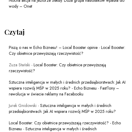
Nocna akcja na jeziorze Seksty. Duża grupa nastolatków wpadła do
wody – Onet
Czytaj
Piszą o nas w Echo Biznesu! – Local Booster opinie
-
Local Booster:
Czy obietnice przewyższają rzeczywistość?
Zuza Stański
-
Local Booster: Czy obietnice przewyższają
rzeczywistość?
Sztuczna inteligencja w małych i średnich przedsiębiorstwach: Jak AI
wspiera rozwój MŚP w 2025 roku? - Echo Biznesu
-
FastTony –
rewolucja w świecie reklamy na Facebooku
Jurek Gnidowski
-
Sztuczna inteligencja w małych i średnich
przedsiębiorstwach: Jak AI wspiera rozwój MŚP w 2025 roku?
Local Booster: Czy obietnice przewyższają rzeczywistość? - Echo
Biznesu
-
Sztuczna inteligencja w małych i średnich