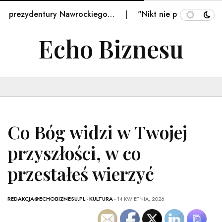
ezydentury Nawrockiego…
"Nikt nie pyta, ile masz lat". 
Echo Biznesu
Co Bóg widzi w Twojej
przyszłości, w co
przestałeś wierzyć
REDAKCJA@ECHOBIZNESU.PL
-
KULTURA
- 14 KWIETNIA, 2026