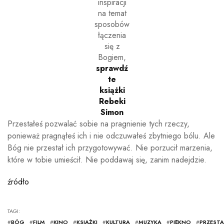
inspiracji
na temat
sposobów
łączenia
się z
Bogiem,
sprawdź
te
książki
Rebeki
Simon
Przestałeś pozwalać sobie na pragnienie tych rzeczy,
ponieważ pragnąłeś ich i nie odczuwałeś zbytniego bólu. Ale
Bóg nie przestał ich przygotowywać. Nie porzucił marzenia,
które w tobie umieścił. Nie poddawaj się, zanim nadejdzie.
źródło
TAGI:
#
BÓG
#
FILM
#
KINO
#
KSIĄŻKI
#
KULTURA
#
MUZYKA
#
PIĘKNO
#
PRZESTA