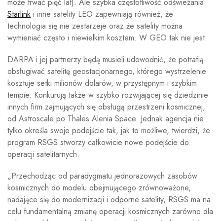
może trwać pięć lat). Ale szybka częstotliwość odświeżania
Starlink
i inne satelity LEO zapewniają również, że
technologia się nie zestarzeje oraz że satelity można
wymieniać często i niewielkim kosztem. W GEO tak nie jest.
DARPA i jej partnerzy będą musieli udowodnić, że potrafią
obsługiwać satelitę geostacjonarnego, którego wystrzelenie
kosztuje setki milionów dolarów, w przystępnym i szybkim
tempie. Konkurują także w szybko rozwijającej się dziedzinie
innych firm zajmujących się obsługą przestrzeni kosmicznej,
od Astroscale po Thales Alenia Space. Jednak agencja nie
tylko określa swoje podejście tak, jak to możliwe, twierdzi, że
program RSGS stworzy całkowicie nowe podejście do
operacji satelitarnych.
„Przechodząc od paradygmatu jednorazowych zasobów
kosmicznych do modelu obejmującego zrównoważone,
nadające się do modernizacji i odporne satelity, RSGS ma na
celu fundamentalną zmianę operacji kosmicznych zarówno dla