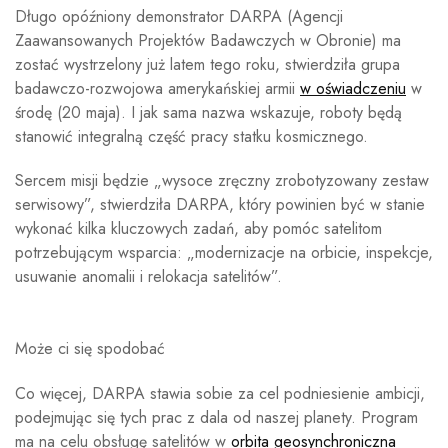
Długo opóźniony demonstrator DARPA (Agencji
Zaawansowanych Projektów Badawczych w Obronie) ma
zostać wystrzelony już latem tego roku, stwierdziła grupa
badawczo-rozwojowa amerykańskiej armii
w oświadczeniu
w
środę (20 maja). I jak sama nazwa wskazuje, roboty będą
stanowić integralną część pracy statku kosmicznego.
Sercem misji będzie „wysoce zręczny zrobotyzowany zestaw
serwisowy”, stwierdziła DARPA, który powinien być w stanie
wykonać kilka kluczowych zadań, aby pomóc satelitom
potrzebującym wsparcia: „modernizacje na orbicie, inspekcje,
usuwanie anomalii i relokacja satelitów”.
Może ci się spodobać
Co więcej, DARPA stawia sobie za cel podniesienie ambicji,
podejmując się tych prac z dala od naszej planety. Program
ma na celu obsługę satelitów w
orbita geosynchroniczna