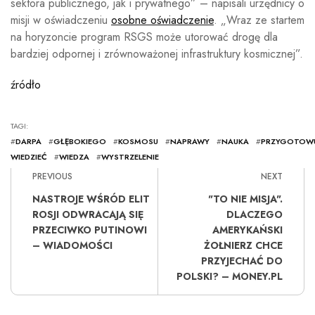
sektora publicznego, jak i prywatnego” – napisali urzędnicy o
misji w oświadczeniu
osobne oświadczenie
. „Wraz ze startem
na horyzoncie program RSGS może utorować drogę dla
bardziej odpornej i zrównoważonej infrastruktury kosmicznej”.
źródło
TAGI:
#
DARPA
#
GŁĘBOKIEGO
#
KOSMOSU
#
NAPRAWY
#
NAUKA
#
PRZYGOTOWU
WIEDZIEĆ
#
WIEDZA
#
WYSTRZELENIE
PREVIOUS
NEXT
NASTROJE WŚRÓD ELIT
"TO NIE MISJA".
ROSJI ODWRACAJĄ SIĘ
DLACZEGO
PRZECIWKO PUTINOWI
AMERYKAŃSKI
– WIADOMOŚCI
ŻOŁNIERZ CHCE
PRZYJECHAĆ DO
POLSKI? – MONEY.PL