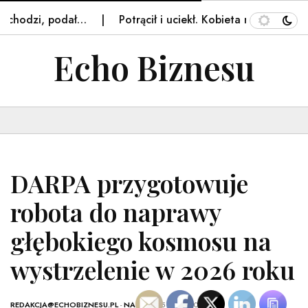
zi, podał…
Potrącił i uciekł. Kobieta nie żyje. Tragedia
Echo Biznesu
DARPA przygotowuje
robota do naprawy
głębokiego kosmosu na
wystrzelenie w 2026 roku
REDAKCJA@ECHOBIZNESU.PL
-
NAUKA
- 25 MAJA, 2026