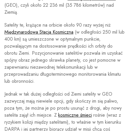
(GEO), czyli około 22 236 mil (35 786 kilometrów) nad
Ziemią.
Satelity te, krążące na orbicie około 90 razy wyżej niż
Międzynarodowa Stacja Kosmiczna
(w odległości 250 mil lub
400 km) są umieszczone w optymalnym punkcie,
pozwalającym na dostosowanie prędkości ich orbity do
obrotu Ziemi. Pozycjonowanie satelitów pozwala im uzyskać
spójny obraz jednego skrawka planety, co jest pomocne w
zapewnianiu niezawodnej telekomunikacji lub w
przeprowadzaniu długoterminowego monitorowania klimatu
lub obronności.
Jednak w tak dużej odległości od Ziemi satelity w GEO
zazwyczaj mają niewiele opcji, gdy skończy im się paliwo,
poza tym, że można je po prostu usunąć z drogi, aby nowy
satelita zajął ich miejsce. Z
kosmiczne śmieci
rośnie (wraz z
ryzykiem kolizji między satelitami), to właśnie w tym kierunku
DARPA i jej partnerzy biorący udział w misji chcą coś