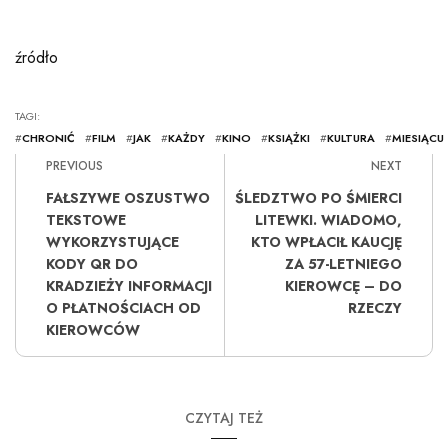
źródło
TAGI:
#
CHRONIĆ
#
FILM
#
JAK
#
KAŻDY
#
KINO
#
KSIĄŻKI
#
KULTURA
#
MIESIĄCU
PREVIOUS
NEXT
FAŁSZYWE OSZUSTWO
ŚLEDZTWO PO ŚMIERCI
TEKSTOWE
LITEWKI. WIADOMO,
WYKORZYSTUJĄCE
KTO WPŁACIŁ KAUCJĘ
KODY QR DO
ZA 57-LETNIEGO
KRADZIEŻY INFORMACJI
KIEROWCĘ – DO
O PŁATNOŚCIACH OD
RZECZY
KIEROWCÓW
CZYTAJ TEŻ