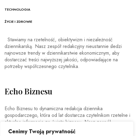
TECHNOLOGIA
ŻYCIE I ZDROWIE
Stawiamy na rzetelność, obiektywizm i niezależność
dziennikarską. Nasz zespół redakcyjny nieustannie śledzi
najnowsze trendy w dziennikarstwie ekonomicznym, aby
dostarczać treści najwyższej jakości, odpowiadające na
potrzeby współczesnego czytelnika.
Echo Biznesu
Echo Biznesu to dynamiczna redakcja dziennika
gospodarczego, która od lat dostarcza czytelnikom rzetelne i
aktualne informacje ze świata biznesu. Nasz zespół
doświadczonych dziennikarzy i ekspertów ekonomicznych
Cenimy Twoją prywatność
codziennie analizuje najważniejsze wydarzenia rynkowe,