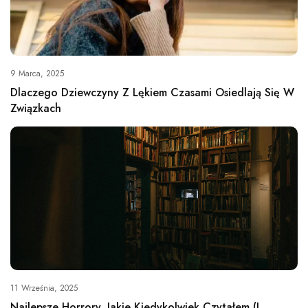
9 Marca, 2025
Dlaczego Dziewczyny Z Lękiem Czasami Osiedlają Się W
Związkach
11 Września, 2025
Najlepsze Horrory, Jakie Kiedykolwiek Czytałem (i