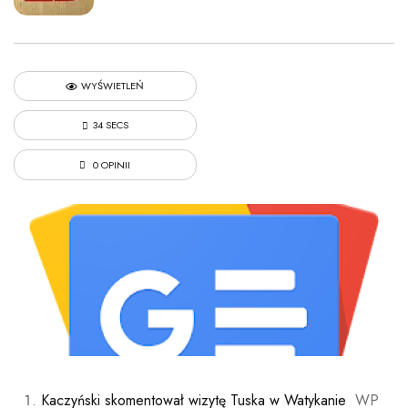
WYŚWIETLEŃ
34 SECS
0 OPINII
Kaczyński skomentował wizytę Tuska w Watykanie
WP