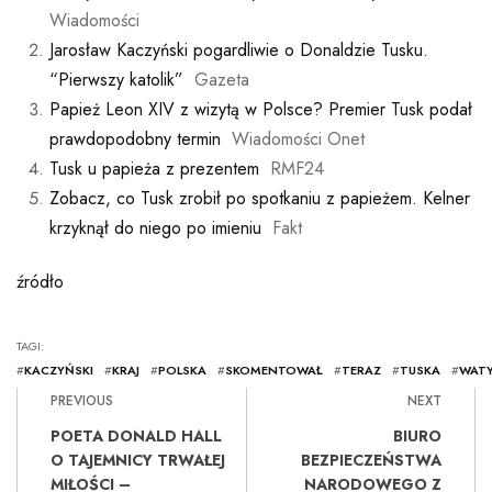
Wiadomości
Jarosław Kaczyński pogardliwie o Donaldzie Tusku.
“Pierwszy katolik”
Gazeta
Papież Leon XIV z wizytą w Polsce? Premier Tusk podał
prawdopodobny termin
Wiadomości Onet
Tusk u papieża z prezentem
RMF24
Zobacz, co Tusk zrobił po spotkaniu z papieżem. Kelner
krzyknął do niego po imieniu
Fakt
źródło
TAGI:
#
KACZYŃSKI
#
KRAJ
#
POLSKA
#
SKOMENTOWAŁ
#
TERAZ
#
TUSKA
#
WATY
PREVIOUS
NEXT
POETA DONALD HALL
BIURO
O TAJEMNICY TRWAŁEJ
BEZPIECZEŃSTWA
MIŁOŚCI –
NARODOWEGO Z