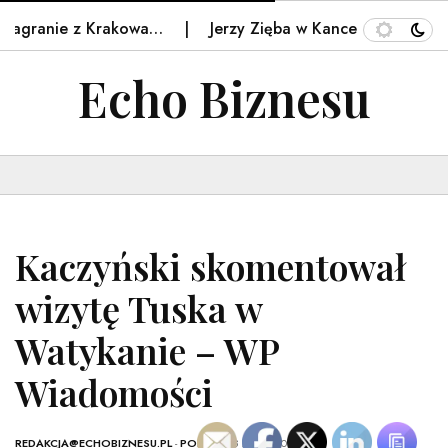
agranie z Krakowa…
Jerzy Zięba w Kancelarii Prezydenta 
Echo Biznesu
Kaczyński skomentował
wizytę Tuska w
Watykanie – WP
Wiadomości
REDAKCJA@ECHOBIZNESU.PL
-
POLSKA
- 8 MAJA, 2026