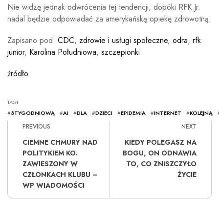
Nie widzę jednak odwrócenia tej tendencji, dopóki RFK Jr.
nadal będzie odpowiadać za amerykańską opiekę zdrowotną.
Zapisano pod:
CDC
,
zdrowie i usługi społeczne
,
odra
,
rfk
junior
,
Karolina Południowa
,
szczepionki
źródło
TAGI:
#
3TYGODNIOWĄ
#
AI
#
DLA
#
DZIECI
#
EPIDEMIA
#
INTERNET
#
KOLEJNĄ
PREVIOUS
NEXT
CIEMNE CHMURY NAD
KIEDY POLEGASZ NA
POLITYKIEM KO.
BOGU, ON ODNAWIA
ZAWIESZONY W
TO, CO ZNISZCZYŁO
CZŁONKACH KLUBU –
ŻYCIE
WP WIADOMOŚCI