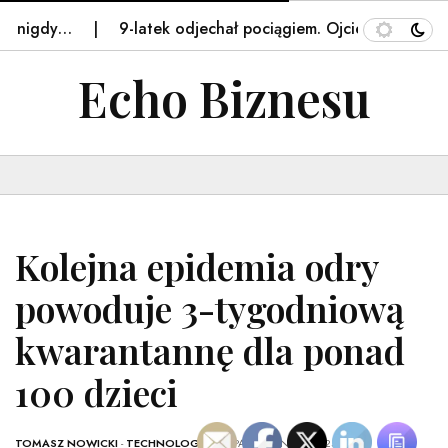
igdy…
9-latek odjechał pociągiem. Ojciec został na stac
Echo Biznesu
Kolejna epidemia odry
powoduje 3-tygodniową
kwarantannę dla ponad
100 dzieci
TOMASZ NOWICKI
-
TECHNOLOGIA
- 17 PAŹDZIERNIKA, 2025