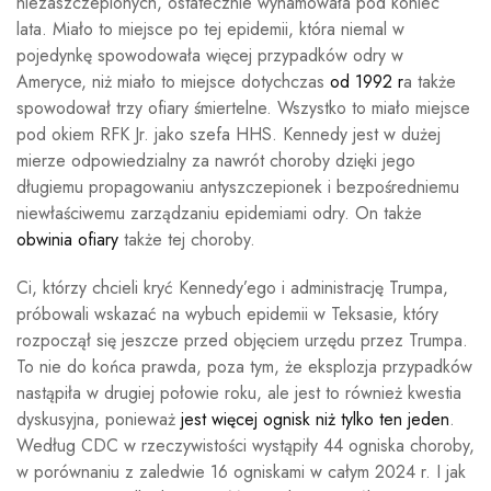
niezaszczepionych, ostatecznie wyhamowała pod koniec
lata. Miało to miejsce po tej epidemii, która niemal w
pojedynkę spowodowała więcej przypadków odry w
Ameryce, niż miało to miejsce dotychczas
od 1992 r
a także
spowodował trzy ofiary śmiertelne. Wszystko to miało miejsce
pod okiem RFK Jr. jako szefa HHS. Kennedy jest w dużej
mierze odpowiedzialny za nawrót choroby dzięki jego
długiemu propagowaniu antyszczepionek i bezpośredniemu
niewłaściwemu zarządzaniu epidemiami odry. On także
obwinia ofiary
także tej choroby.
Ci, którzy chcieli kryć Kennedy’ego i administrację Trumpa,
próbowali wskazać na wybuch epidemii w Teksasie, który
rozpoczął się jeszcze przed objęciem urzędu przez Trumpa.
To nie do końca prawda, poza tym, że eksplozja przypadków
nastąpiła w drugiej połowie roku, ale jest to również kwestia
dyskusyjna, ponieważ
jest więcej ognisk niż tylko ten jeden
.
Według CDC w rzeczywistości wystąpiły 44 ogniska choroby,
w porównaniu z zaledwie 16 ogniskami w całym 2024 r. I jak