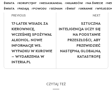
ŚWIATA
#
KORUPCYJNY
#
MEGASKANDAL
#
MILIARDÓW
#
NA ŚWIECIE
#
NE
ŚWIATA
#
PADAJĄ
#
POWODU
#
SEZNAM
#
ŚWIAT
#
UKRAINIE
#
WYŁUDZO
PREVIOUS
NEXT
17-LATEK WSIADŁ ZA
SZTUCZNA
KIEROWNICĘ,
INTELIGENCJA UCZY SIĘ
WCZEŚNIEJ SPOŻYWAŁ
NA PODSTAWIE
ALKOHOL. NOWE
PRZESZŁOŚCI, ABY
INFORMACJE WS.
PRZEWIDZIEĆ
WYPADKU W KUROWIE
NASTĘPNĄ GLOBALNĄ
– WYDARZENIA W
KATASTROFĘ
INTERIA.PL
CZYTAJ TEŻ