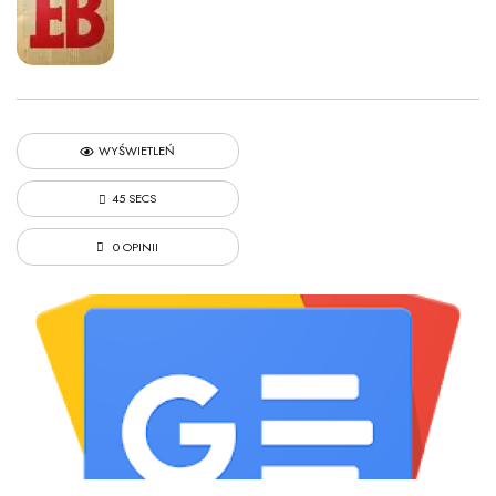
WYŚWIETLEŃ
45 SECS
0 OPINII