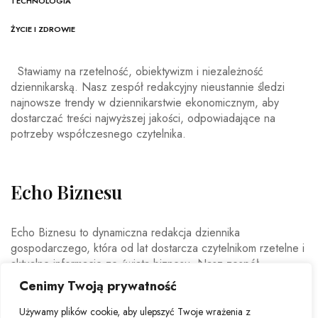
TECHNOLOGIA
ŻYCIE I ZDROWIE
Stawiamy na rzetelność, obiektywizm i niezależność
dziennikarską. Nasz zespół redakcyjny nieustannie śledzi
najnowsze trendy w dziennikarstwie ekonomicznym, aby
dostarczać treści najwyższej jakości, odpowiadające na
potrzeby współczesnego czytelnika.
Echo Biznesu
Echo Biznesu to dynamiczna redakcja dziennika
gospodarczego, która od lat dostarcza czytelnikom rzetelne i
aktualne informacje ze świata biznesu. Nasz zespół
doświadczonych dziennikarzy i ekspertów ekonomicznych
Cenimy Twoją prywatność
codziennie analizuje najważniejsze wydarzenia rynkowe,
trendy gospodarcze oraz decyzje mające wpływ na polską i
Używamy plików cookie, aby ulepszyć Twoje wrażenia z