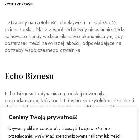
ŻYCIE I ZDROWIE
Stawiamy na rzetelność, obiektywizm i niezależność
dziennikarską. Nasz zespół redakcyjny nieustannie śledzi
najnowsze trendy w dziennikarstwie ekonomicznym, aby
dostarczać treści najwyższej jakości, odpowiadające na
potrzeby współczesnego czytelnika.
Echo Biznesu
Echo Biznesu to dynamiczna redakcja dziennika
gospodarczego, która od lat dostarcza czytelnikom rzetelne i
aktualne informacje ze świata biznesu. Nasz zespół
doświadczonych dziennikarzy i ekspertów ekonomicznych
Cenimy Twoją prywatność
codziennie analizuje najważniejsze wydarzenia rynkowe,
trendy gospodarcze oraz decyzje mające wpływ na polską i
Używamy plików cookie, aby ulepszyć Twoje wrażenia z
światową ekonomię.
przeglądania, wyświetlać spersonalizowane reklamy lub treści i