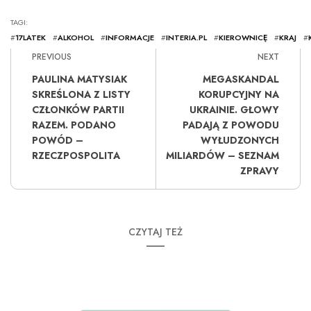
TAGI:
#
17LATEK
#
ALKOHOL
#
INFORMACJE
#
INTERIA.PL
#
KIEROWNICĘ
#
KRAJ
#
PREVIOUS
NEXT
PAULINA MATYSIAK
MEGASKANDAL
SKREŚLONA Z LISTY
KORUPCYJNY NA
CZŁONKÓW PARTII
UKRAINIE. GŁOWY
RAZEM. PODANO
PADAJĄ Z POWODU
POWÓD –
WYŁUDZONYCH
RZECZPOSPOLITA
MILIARDÓW – SEZNAM
ZPRAVY
CZYTAJ TEŻ