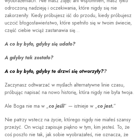
wyobrażeniach. Nie masz zdjęć ani wspomnień, masz tylko
odroczoną nadzieję i oczekiwania, które nigdy się nie
zakorzeniły. Kiedy próbujesz iść do przodu, kiedy próbujesz
uczcić błogosławieństwo, które spełniło się w twoim świecie,
część ciebie wciąż zastanawia się…
A co by było, gdyby się udało?
A gdyby tak zostało?
A co by było, gdyby te drzwi się otworzyły?
?
Zaczynasz odtwarzać w myślach alternatywne linie czasu,
próbując napisać na nowo historię, która nigdy nie była twoja.
Ale Boga nie ma w „
co jeśli
” — istnieje w „
co jest.
”
Nie patrzy wstecz na życie, którego nigdy nie miałeś szansy
przeżyć. On wciąż zapisuje piękno w tym, kim jesteś. To, że
coś poszło nie tak, jak sobie wyobrażałeś, nie oznacza, że ​​