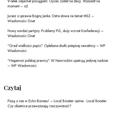
9-latek odjechał pociągiem. Ojciec został na stacji. Wyszedł na
moment – o2
Jurasz o sprawie Bogny Janke. Ostre słowa na temat MSZ –
Wiadomości Onet
Nowy sondaż partyjny. Problemy PiS, duży wzrost Konfederacji –
Wiadomości Onet
"Grad wielkości pięści". Opłakane skutki potężnej nawałnicy – WP
Wiadomości
"Hegemon polskiej prawicy". W Nawrockim upatrują jedynej nadziei
– WP Wiadomości
Czytaj
Piszą o nas w Echo Biznesu! – Local Booster opinie
-
Local Booster:
Czy obietnice przewyższają rzeczywistość?