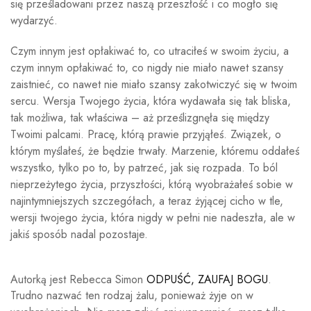
się prześladowani przez naszą przeszłość i co mogło się
wydarzyć.
Czym innym jest opłakiwać to, co utraciłeś w swoim życiu, a
czym innym opłakiwać to, co nigdy nie miało nawet szansy
zaistnieć, co nawet nie miało szansy zakotwiczyć się w twoim
sercu. Wersja Twojego życia, która wydawała się tak bliska,
tak możliwa, tak właściwa – aż prześlizgnęła się między
Twoimi palcami. Pracę, którą prawie przyjąłeś. Związek, o
którym myślałeś, że będzie trwały. Marzenie, któremu oddałeś
wszystko, tylko po to, by patrzeć, jak się rozpada. To ból
nieprzeżytego życia, przyszłości, którą wyobrażałeś sobie w
najintymniejszych szczegółach, a teraz żyjącej cicho w tle,
wersji twojego życia, która nigdy w pełni nie nadeszła, ale w
jakiś sposób nadal pozostaje.
Autorką jest Rebecca Simon
ODPUŚĆ, ZAUFAJ BOGU
.
Trudno nazwać ten rodzaj żalu, ponieważ żyje on w