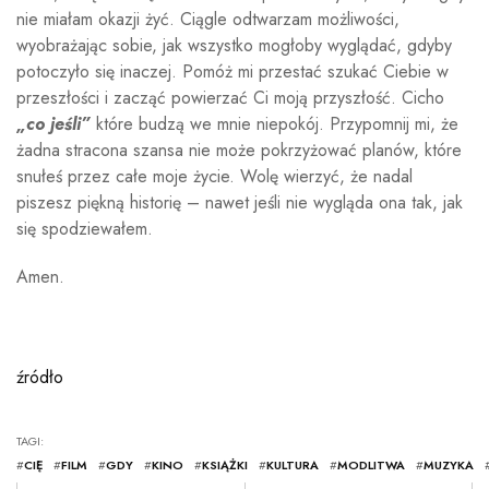
nie miałam okazji żyć. Ciągle odtwarzam możliwości,
wyobrażając sobie, jak wszystko mogłoby wyglądać, gdyby
potoczyło się inaczej. Pomóż mi przestać szukać Ciebie w
przeszłości i zacząć powierzać Ci moją przyszłość. Cicho
„co jeśli”
które budzą we mnie niepokój. Przypomnij mi, że
żadna stracona szansa nie może pokrzyżować planów, które
snułeś przez całe moje życie. Wolę wierzyć, że nadal
piszesz piękną historię – nawet jeśli nie wygląda ona tak, jak
się spodziewałem.
Amen.
źródło
TAGI:
#
CIĘ
#
FILM
#
GDY
#
KINO
#
KSIĄŻKI
#
KULTURA
#
MODLITWA
#
MUZYKA