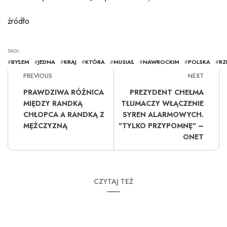
źródło
TAGI:
#
BYŁEM
#
JEDNA
#
KRAJ
#
KTÓRA
#
MUSIAŁ
#
NAWROCKIM
#
POLSKA
#
RZ
PREVIOUS
NEXT
PRAWDZIWA RÓŻNICA
PREZYDENT CHEŁMA
MIĘDZY RANDKĄ
TŁUMACZY WŁĄCZENIE
CHŁOPCA A RANDKĄ Z
SYREN ALARMOWYCH.
MĘŻCZYZNĄ
"TYLKO PRZYPOMNĘ" –
ONET
CZYTAJ TEŻ