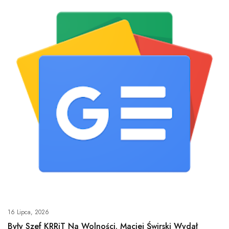
16 Lipca, 2026
Były Szef KRRiT Na Wolności. Maciej Świrski Wydał