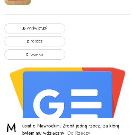
WYŚWIETLEŃ
10 SECS
0 OPINII
M
usiał o Nawrockim: Zrobił jedną rzecz, za którą
byłem mu wdzięczny
Do Rzeczy