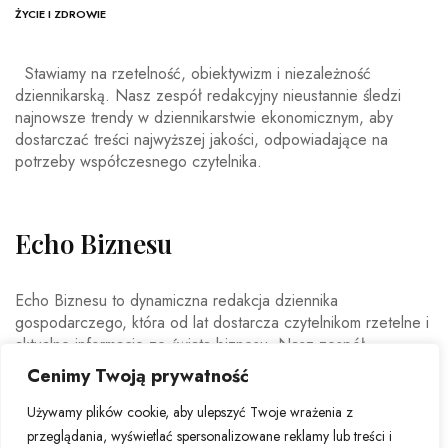
ŻYCIE I ZDROWIE
Stawiamy na rzetelność, obiektywizm i niezależność
dziennikarską. Nasz zespół redakcyjny nieustannie śledzi
najnowsze trendy w dziennikarstwie ekonomicznym, aby
dostarczać treści najwyższej jakości, odpowiadające na
potrzeby współczesnego czytelnika.
Echo Biznesu
Echo Biznesu to dynamiczna redakcja dziennika
gospodarczego, która od lat dostarcza czytelnikom rzetelne i
aktualne informacje ze świata biznesu. Nasz zespół
doświadczonych dziennikarzy i ekspertów ekonomicznych
Cenimy Twoją prywatność
codziennie analizuje najważniejsze wydarzenia rynkowe,
trendy gospodarcze oraz decyzje mające wpływ na polską i
Używamy plików cookie, aby ulepszyć Twoje wrażenia z
światową ekonomię.
przeglądania, wyświetlać spersonalizowane reklamy lub treści i