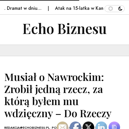
i. Dramat w dniu…
Atak na 15-latka w Kamiennej Górze
Echo Biznesu
Musiał o Nawrockim:
Zrobił jedną rzecz, za
którą byłem mu
wdzięczny – Do Rzeczy
REDAKCJA@ECHOBIZNESU.PL
-
POLSKA
- 14 WRZEŚNIA, 2025