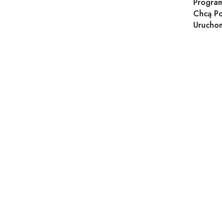
Progra
Chcą P
Urucho