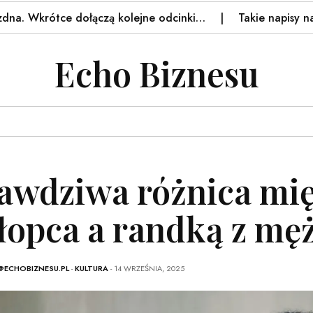
rótce dołączą kolejne odcinki…
Takie napisy na drzwiac
Echo Biznesu
awdziwa różnica mi
łopca a randką z mę
@ECHOBIZNESU.PL
-
KULTURA
- 14 WRZEŚNIA, 2025