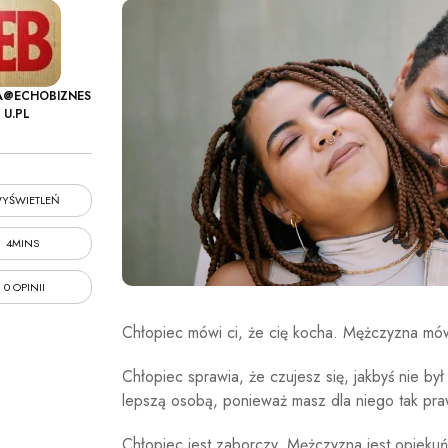
A@ECHOBIZNES
U.PL
YŚWIETLEŃ
4MINS
0 OPINII
Chłopiec mówi ci, że cię kocha. Mężczyzna mówi 
Chłopiec sprawia, że ​​czujesz się, jakbyś nie b
lepszą osobą, ponieważ masz dla niego tak pr
Chłopiec jest zaborczy. Mężczyzna jest opiekuń