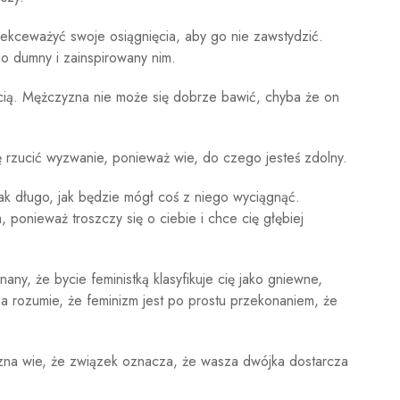
ł lekceważyć swoje osiągnięcia, aby go nie zawstydzić.
go dumny i zainspirowany nim.
cią. Mężczyzna nie może się dobrze bawić, chyba że on
ę rzucić wyzwanie, ponieważ wie, do czego jesteś zdolny.
ak długo, jak będzie mógł coś z niego wyciągnąć.
ponieważ troszczy się o ciebie i chce cię głębiej
ny, że bycie feministką klasyfikuje cię jako gniewne,
 rozumie, że feminizm jest po prostu przekonaniem, że
zna wie, że związek oznacza, że ​​wasza dwójka dostarcza