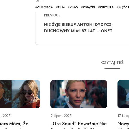
TAGI:
#
CHŁOPCA
#
FILM
#
KINO
#
KSIĄŻKI
#
KULTURA
#
MĘŻC
PREVIOUS
NIE ŻYJE BISKUP ANTONI DYDYCZ.
DUCHOWNY MIAŁ 87 LAT – ONET
CZYTAJ TEŻ
17 Lute
a, 2025
9 Lipca, 2025
Nowy
saacs Mówi, Że
„Gra Squid” Poważnie Nie