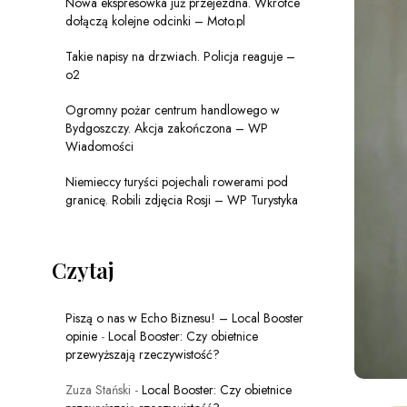
Nowa ekspresówka już przejezdna. Wkrótce
dołączą kolejne odcinki – Moto.pl
Takie napisy na drzwiach. Policja reaguje –
o2
Ogromny pożar centrum handlowego w
Bydgoszczy. Akcja zakończona – WP
Wiadomości
Niemieccy turyści pojechali rowerami pod
granicę. Robili zdjęcia Rosji – WP Turystyka
Czytaj
Piszą o nas w Echo Biznesu! – Local Booster
opinie
-
Local Booster: Czy obietnice
przewyższają rzeczywistość?
Zuza Stański
-
Local Booster: Czy obietnice