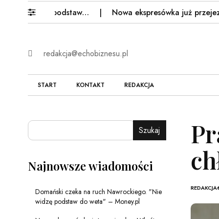
 widzę podstaw…
Nowa ekspresówka już przejezdna. Wk
redakcja@echobiznesu.pl
START
KONTAKT
REDAKCJA
Pr
Szukaj
ch
Najnowsze wiadomości
REDAKCJA
Domański czeka na ruch Nawrockiego. "Nie
widzę podstaw do weta" – Money.pl