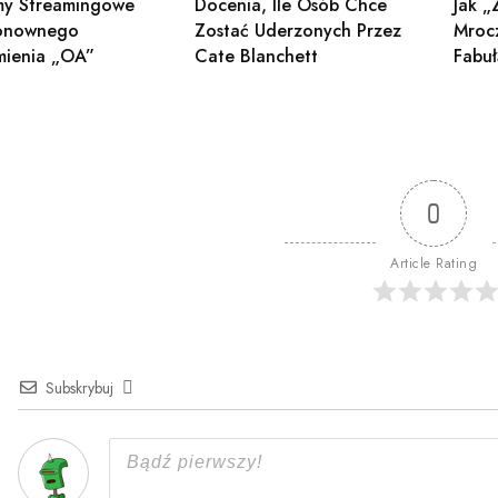
Jak „
my Streamingowe
Docenia, Ile Osób Chce
Mroc
onownego
Zostać Uderzonych Przez
Fabuł
mienia „OA”
Cate Blanchett
0
Article Rating
Subskrybuj