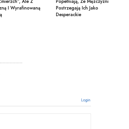
Zmierzch”, Ale Z
Popełniają, Że Mężczyźni
zną I Wyrafinowaną
Postrzegają Ich Jako
ą
Desperackie
Login