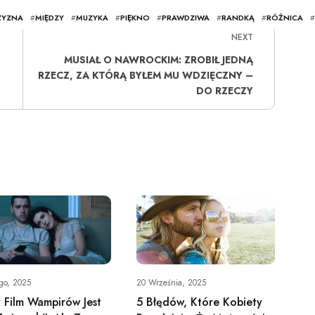
ZYZNA
#
MIĘDZY
#
MUZYKA
#
PIĘKNO
#
PRAWDZIWA
#
RANDKĄ
#
RÓŻNICA
#
NEXT
MUSIAŁ O NAWROCKIM: ZROBIŁ JEDNĄ
RZECZ, ZA KTÓRĄ BYŁEM MU WDZIĘCZNY –
DO RZECZY
go, 2025
20 Września, 2025
 Film Wampirów Jest
5 Błędów, Które Kobiety