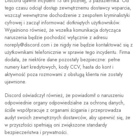
Discord ujawnił incydent 13 dni później, 3 października. Od
tego czasu odciął dostęp zewnętrznemu dostawcy wsparcia,
wszczął wewnętrzne dochodzenie z zespołem kryminalistyki
cyfrowej i zaczął informować dotkniętych użytkowników.
Wyjaśniono również, że wszelka komunikacja dotycząca
naruszenia będzie pochodzić wyłącznie z adresu
noreply@discord.com i że nigdy nie będzie kontaktować się z
użytkownikami telefonicznie w sprawie tego incydentu. Firma
dodała, że ​​niektóre dane pozostały bezpieczne: pełne
numery kart kredytowych, kody CCV, hasła do kont i
aktywność poza rozmowami z obsługą klienta nie zostały
ujawnione.
Discord oświadczył również, że powiadomił o naruszeniu
odpowiednie organy odpowiedzialne za ochronę danych,
ściśle współpracuje z organami ścigania i przeprowadza
audyt swoich zewnętrznych dostawców, aby upewnić się, że
w przyszłości spełniają oni zwiększone standardy
bezpieczeństwa i prywatności.