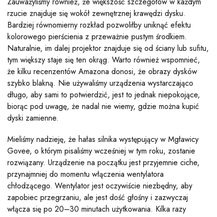
Zauważyliśmy również, że większość szczegółów w każdym
rzucie znajduje się wokół zewnętrznej krawędzi dysku.
Bardziej równomierny rozkład pozwoliłby uniknąć efektu
kolorowego pierścienia z przeważnie pustym środkiem.
Naturalnie, im dalej projektor znajduje się od ściany lub sufitu,
tym większy staje się ten okrąg. Warto również wspomnieć,
że kilku recenzentów Amazona donosi, że obrazy dysków
szybko blakną. Nie używaliśmy urządzenia wystarczająco
długo, aby sami to potwierdzić, jest to jednak niepokojące,
biorąc pod uwagę, że nadal nie wiemy, gdzie można kupić
dyski zamienne.
Mieliśmy nadzieję, że hałas silnika występujący w Mgławicy
Govee, o którym pisaliśmy wcześniej w tym roku, zostanie
rozwiązany. Urządzenie na początku jest przyjemnie ciche,
przynajmniej do momentu włączenia wentylatora
chłodzącego. Wentylator jest oczywiście niezbędny, aby
zapobiec przegrzaniu, ale jest dość głośny i zazwyczaj
włącza się po 20–30 minutach użytkowania. Kilka razy