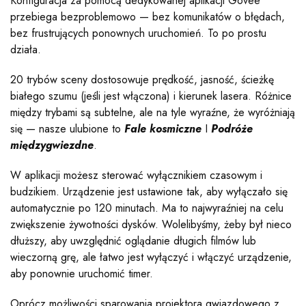
Konfiguracja za pomocą dedykowanej aplikacji Govee
przebiega bezproblemowo — bez komunikatów o błędach,
bez frustrujących ponownych uruchomień. To po prostu
działa.
20 trybów sceny dostosowuje prędkość, jasność, ścieżkę
białego szumu (jeśli jest włączona) i kierunek lasera. Różnice
między trybami są subtelne, ale na tyle wyraźne, że wyróżniają
się — nasze ulubione to
Fale kosmiczne
I
Podróże
międzygwiezdne
.
W aplikacji możesz sterować wyłącznikiem czasowym i
budzikiem. Urządzenie jest ustawione tak, aby wyłączało się
automatycznie po 120 minutach. Ma to najwyraźniej na celu
zwiększenie żywotności dysków. Wolelibyśmy, żeby był nieco
dłuższy, aby uwzględnić oglądanie długich filmów lub
wieczorną grę, ale łatwo jest wyłączyć i włączyć urządzenie,
aby ponownie uruchomić timer.
Oprócz możliwości sparowania projektora gwiazdowego z