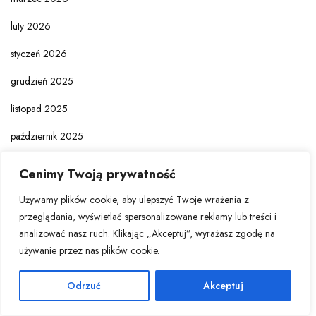
luty 2026
styczeń 2026
grudzień 2025
listopad 2025
październik 2025
wrzesień 2025
Cenimy Twoją prywatność
sierpień 2025
Używamy plików cookie, aby ulepszyć Twoje wrażenia z
przeglądania, wyświetlać spersonalizowane reklamy lub treści i
lipiec 2025
analizować nasz ruch. Klikając „Akceptuj”, wyrażasz zgodę na
czerwiec 2025
używanie przez nas plików cookie.
maj 2025
Odrzuć
Akceptuj
kwiecień 2025