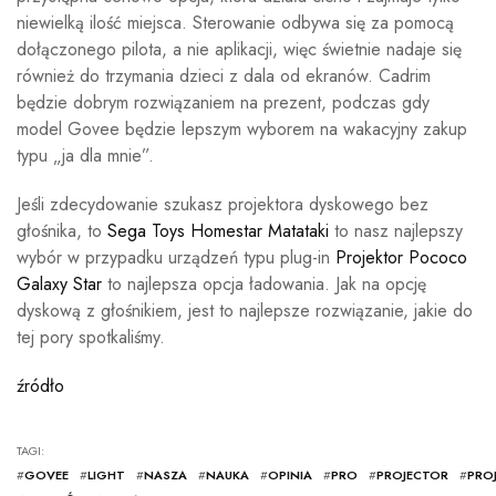
niewielką ilość miejsca. Sterowanie odbywa się za pomocą
dołączonego pilota, a nie aplikacji, więc świetnie nadaje się
również do trzymania dzieci z dala od ekranów. Cadrim
będzie dobrym rozwiązaniem na prezent, podczas gdy
model Govee będzie lepszym wyborem na wakacyjny zakup
typu „ja dla mnie”.
Jeśli zdecydowanie szukasz projektora dyskowego bez
głośnika, to
Sega Toys Homestar Matataki
to nasz najlepszy
wybór w przypadku urządzeń typu plug-in
Projektor Pococo
Galaxy Star
to najlepsza opcja ładowania. Jak na opcję
dyskową z głośnikiem, jest to najlepsze rozwiązanie, jakie do
tej pory spotkaliśmy.
źródło
TAGI:
#
GOVEE
#
LIGHT
#
NASZA
#
NAUKA
#
OPINIA
#
PRO
#
PROJECTOR
#
PRO