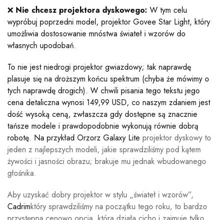
❌
Nie chcesz projektora dyskowego:
W tym celu
wypróbuj poprzedni model, projektor Govee Star Light, który
umożliwia dostosowanie mnóstwa świateł i wzorów do
własnych upodobań.
To nie jest niedrogi projektor gwiazdowy; tak naprawdę
plasuje się na droższym końcu spektrum (chyba że mówimy o
tych naprawdę drogich). W chwili pisania tego tekstu jego
cena detaliczna wynosi 149,99 USD, co naszym zdaniem jest
dość wysoką ceną, zwłaszcza gdy dostępne są znacznie
tańsze modele i prawdopodobnie wykonują równie dobrą
robotę. Na przykład
Orzorz Galaxy Lite
projektor dyskowy to
jeden z najlepszych modeli, jakie sprawdziliśmy pod kątem
żywości i jasności obrazu; brakuje mu jednak wbudowanego
głośnika.
Aby uzyskać dobry projektor w stylu „świateł i wzorów”,
Cadrim
który sprawdziliśmy na początku tego roku, to bardzo
przystępna cenowo opcja, która działa cicho i zajmuje tylko