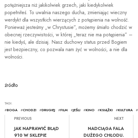
potężniejsza niż jakikolwiek grzech, jaki kiedykolwiek
popełniłeś. To uwalnia naszego ducha, zmieniając wieczny
werdykt dla wszystkich wierzących z potępienia na wolność.
Ponieważ jesteśmy „w Chrystusie”, możemy śmiało chodzić w
obecnej rzeczywistości, w której „teraz nie ma potępienia” –
nie kiedyś, ale dzisiaj. Nasz duchowy status przed Bogiem
jest bezpieczny, co pozwala nam żyć w wolności, a nie dla
wolności.
źródło
TAGI:
#
BOGA
#
CHODZI
#
DRUGIEJ
#
FILM
#
JEŚLI
#
KINO
#
KSIĄŻKI
#
KULTURA
#
PREVIOUS
NEXT
JAK NAPRAWIĆ BŁĄD
NADCIĄGA FALA
910 W SKLEPIE
DUŻEGO CHŁODU.