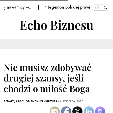
awałnicy –…
"Hegemon polskiej prawicy". W Nawrockim u
Echo Biznesu
Nie musisz zdobywać
drugiej szansy, jeśli
chodzi o miłość Boga
REDAKCJA@ECHOBIZNESU.PL
-
KULTURA
- 9 LISTOPADA, 2025