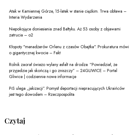
Atak w Kamiennej Górze, 15-latek w stanie ciężkim. Trwa obława –
Interia Wydarzenia
Niepokojące doniesienia znad Bałtyku. Aż 53 osoby z objawami
zatrucia – o2
Kłopoty "menadżerów Orlenu z czasów Obajtka". Prokuratura mówi
o gigantycznej kwocie – Fakt
Rolnik zaorał świeżo wylany asfalt na drodze. “Powiedział, że
przyjedzie jak skończą i go zniszczy” – 24GLIWICE – Portal
Gliwice | codziennie nowe informacje
PiS ulega „jakizacji”. Pomysł deportacji niepracujących Ukraińców
jest tego dowodem – Rzeczpospolita
Czytaj