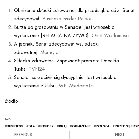
Obniżenie składki zdrowotnej dla przedsiębiorców. Senat
zdecydował
Business Insider Polska
Burza po głosowaniu w Senacie. Jest wniosek o
wykluczenie [RELACJA NA ŻYWO]
Onet Wiadomości
A jednak. Senat zdecydował ws. składki
zdrowotnej
Money.pl
Składka zdrowotna. Zapowiedź premiera Donalda
Tuska
TVN24
Senator sprzeciwił się dyscyplinie. Jest wniosek o
wykluczenie z klubu
WP Wiadomości
źródło
TAGI:
#
BUSINESS
#
DLA
#
INSIDER
#
KRAJ
#
OBNIŻENIE
#
POLSKA
#
PRZEDSIĘBI
PREVIOUS
NEXT