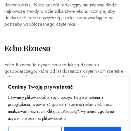
dziennikarską. Nasz zespół redakcyjny nieustannie śledzi
najnowsze trendy w dziennikarstwie ekonomicznym, aby
dostarczać treści najwyższej jakości, odpowiadające na
potrzeby współczesnego czytelnika.
Echo Biznesu
Echo Biznesu to dynamiczna redakcja dziennika
gospodarczego, która od lat dostarcza czytelnikom rzetelne i
aktualne informacje ze świata biznesu. Nasz zespół
doświadczonych dziennikarzy i ekspertów ekonomicznych
Cenimy Twoją prywatność
codziennie analizuje najważniejsze wydarzenia rynkowe,
trendy gospodarcze oraz decyzje mające wpływ na polską i
Używamy plików cookie, aby ulepszyć Twoje wrażenia z
światową ekonomię.
przeglądania, wyświetlać spersonalizowane reklamy lub treści i
analizować nasz ruch. Klikając „Akceptuj”, wyrażasz zgodę na
używanie przez nas plików cookie.