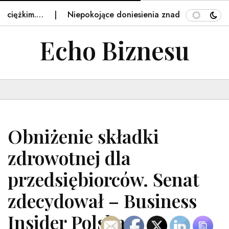
iężkim.…
Niepokojące doniesienia znad Bałtyku. Aż 53
Echo Biznesu
Obniżenie składki
zdrowotnej dla
przedsiębiorców. Senat
zdecydował – Business
Insider Polska