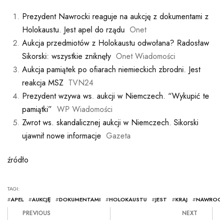
Prezydent Nawrocki reaguje na aukcję z dokumentami z
Holokaustu. Jest apel do rządu
Onet
Aukcja przedmiotów z Holokaustu odwołana? Radosław
Sikorski: wszystkie zniknęły
Onet Wiadomości
Aukcja pamiątek po ofiarach niemieckich zbrodni. Jest
reakcja MSZ
TVN24
Prezydent wzywa ws. aukcji w Niemczech. “Wykupić te
pamiątki”
WP Wiadomości
Zwrot ws. skandalicznej aukcji w Niemczech. Sikorski
ujawnił nowe informacje
Gazeta
źródło
TAGI:
#
APEL
#
AUKCJĘ
#
DOKUMENTAMI
#
HOLOKAUSTU
#
JEST
#
KRAJ
#
NAWROC
PREVIOUS
NEXT