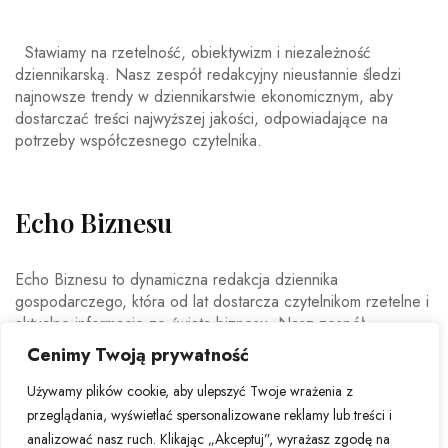
Stawiamy na rzetelność, obiektywizm i niezależność
dziennikarską. Nasz zespół redakcyjny nieustannie śledzi
najnowsze trendy w dziennikarstwie ekonomicznym, aby
dostarczać treści najwyższej jakości, odpowiadające na
potrzeby współczesnego czytelnika.
Echo Biznesu
Echo Biznesu to dynamiczna redakcja dziennika
gospodarczego, która od lat dostarcza czytelnikom rzetelne i
aktualne informacje ze świata biznesu. Nasz zespół
doświadczonych dziennikarzy i ekspertów ekonomicznych
Cenimy Twoją prywatność
codziennie analizuje najważniejsze wydarzenia rynkowe,
trendy gospodarcze oraz decyzje mające wpływ na polską i
Używamy plików cookie, aby ulepszyć Twoje wrażenia z
światową ekonomię.
przeglądania, wyświetlać spersonalizowane reklamy lub treści i
analizować nasz ruch. Klikając „Akceptuj”, wyrażasz zgodę na