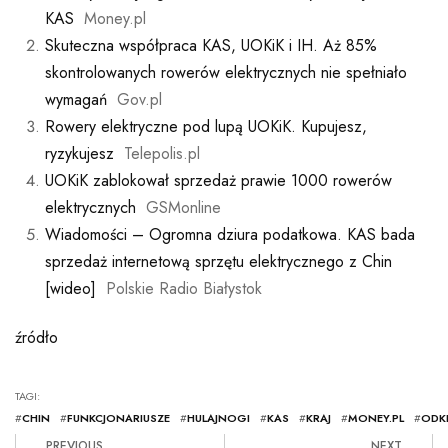
KAS
Money.pl
Skuteczna współpraca KAS, UOKiK i IH. Aż 85%
skontrolowanych rowerów elektrycznych nie spełniało
wymagań
Gov.pl
Rowery elektryczne pod lupą UOKiK. Kupujesz,
ryzykujesz
Telepolis.pl
UOKiK zablokował sprzedaż prawie 1000 rowerów
elektrycznych
GSMonline
Wiadomości – Ogromna dziura podatkowa. KAS bada
sprzedaż internetową sprzętu elektrycznego z Chin
[wideo]
Polskie Radio Białystok
źródło
TAGI:
#
CHIN
#
FUNKCJONARIUSZE
#
HULAJNOGI
#
KAS
#
KRAJ
#
MONEY.PL
#
ODKR
PREVIOUS
NEXT