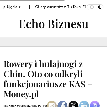
. Ujęcia z…
Ofiary oszustów z TikToka. "Polska to raj"
Echo Biznesu
Rowery i hulajnogi z
Chin. Oto co odkryli
funkcjonariusze KAS –
Money.pl
REDAKCJA@ECHOBIZNESU.PL
-
POLSKA
- 14 LISTOPADA, 2025