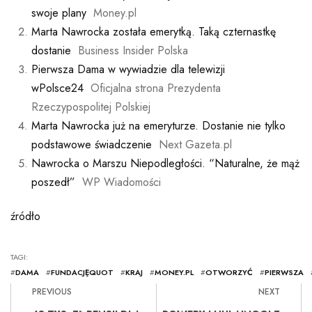
swoje plany
Money.pl
Marta Nawrocka została emerytką. Taką czternastkę
dostanie
Business Insider Polska
Pierwsza Dama w wywiadzie dla telewizji
wPolsce24
Oficjalna strona Prezydenta
Rzeczypospolitej Polskiej
Marta Nawrocka już na emeryturze. Dostanie nie tylko
podstawowe świadczenie
Next Gazeta.pl
Nawrocka o Marszu Niepodległości. “Naturalne, że mąż
poszedł”
WP Wiadomości
źródło
TAGI:
#
DAMA
#
FUNDACJĘQUOT
#
KRAJ
#
MONEY.PL
#
OTWORZYĆ
#
PIERWSZA
PREVIOUS
NEXT