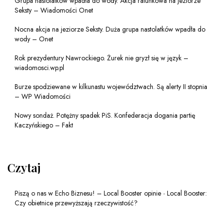
Grupa nastolatków wpadła do wody. Akcja ratunkowa na jeziorze
Seksty – Wiadomości Onet
Nocna akcja na jeziorze Seksty. Duża grupa nastolatków wpadła do
wody – Onet
Rok prezydentury Nawrockiego. Żurek nie gryzł się w język –
wiadomosci.wp.pl
Burze spodziewane w kilkunastu województwach. Są alerty II stopnia
– WP Wiadomości
Nowy sondaż. Potężny spadek PiS. Konfederacja dogania partię
Kaczyńskiego – Fakt
Czytaj
Piszą o nas w Echo Biznesu! – Local Booster opinie
-
Local Booster:
Czy obietnice przewyższają rzeczywistość?