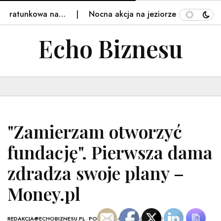
 ratunkowa na…
Nocna akcja na jeziorze Seksty. Duża 
Echo Biznesu
"Zamierzam otworzyć
fundację". Pierwsza dama
zdradza swoje plany –
Money.pl
REDAKCJA@ECHOBIZNESU.PL
-
POLSKA
- 14 LISTOPADA, 2025