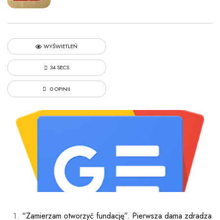
WYŚWIETLEŃ
34 SECS
0 OPINII
“Zamierzam otworzyć fundację”. Pierwsza dama zdradza