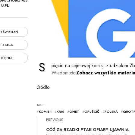
A@ECHOBIZNES
U.PL
YŚWIETLEŃ
14 SECS
0 OPINII
S
pięcie na sejmowej komisji z udziałem Zb
Wiadomości
Zobacz wszystkie materia
źródło
TAGI:
#
KOMISJI
#
KRAJ
#
ONET
#
OPUŚCIĆ
#
POLSKA
#
QUOTP
PREVIOUS
CÓŻ ZA RZADKI PTAK OFIARY UJAWNIA