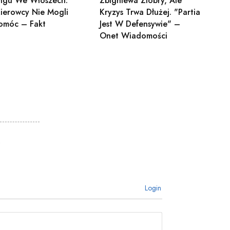
ingu We Włoszech.
Zbigniewa Ziobry, Ale
Kierowcy Nie Mogli
Kryzys Trwa Dłużej. "Partia
omóc – Fakt
Jest W Defensywie" –
Onet Wiadomości
Login