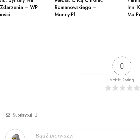
wiu. Byliśmy Na
Media: Chcą Chronić
Park
 Zdarzenia – WP
Romanowskiego –
Inni 
ości
Money.pl
Mu P
0
Article Rating
Subskrybuj