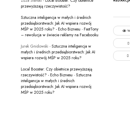
Zuza Stański
-
Local Booster: Czy obietnice
REDAKCJ
przewyższają rzeczywistość?
Sztuczna inteligencja w małych i średnich
przedsiębiorstwach: Jak AI wspiera rozwój
MŚP w 2025 roku? - Echo Biznesu
-
FastTony
W
– rewolucja w świecie reklamy na Facebooku
Jurek Gnidowski
-
Sztuczna inteligencja w
małych i średnich przedsiębiorstwach: Jak AI
wspiera rozwój MŚP w 2025 roku?
Local Booster: Czy obietnice przewyższają
rzeczywistość? - Echo Biznesu
-
Sztuczna
inteligencja w małych i średnich
przedsiębiorstwach: Jak AI wspiera rozwój
MŚP w 2025 roku?