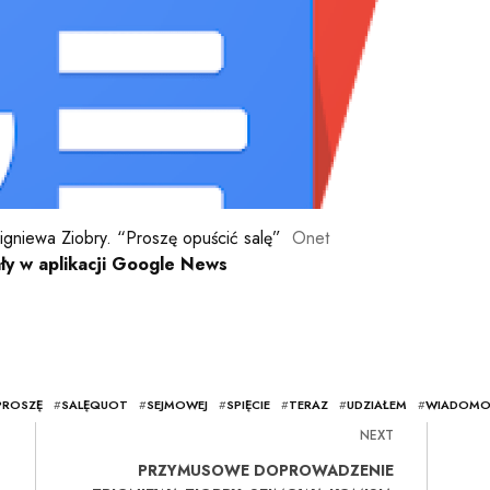
igniewa Ziobry. “Proszę opuścić salę”
Onet
ły w aplikacji Google News
ROSZĘ
#
SALĘQUOT
#
SEJMOWEJ
#
SPIĘCIE
#
TERAZ
#
UDZIAŁEM
#
WIADOMO
NEXT
PRZYMUSOWE DOPROWADZENIE