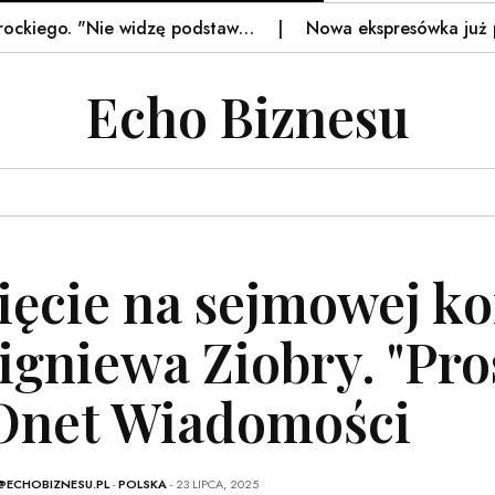
go. "Nie widzę podstaw…
Nowa ekspresówka już przeje
Echo Biznesu
ięcie na sejmowej ko
igniewa Ziobry. "Pro
Onet Wiadomości
@ECHOBIZNESU.PL
-
POLSKA
- 23 LIPCA, 2025