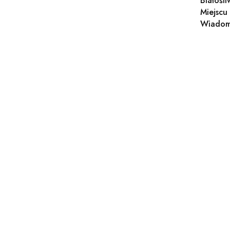
Białośli
Miejscu
Wiadom