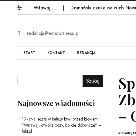
blokiem. "Wstawaj,…
Domański czeka na ruch Nawrockie
redakcja@echobiznesu.pl
START
KONTAKT
REDAKCJA
Sp
Szukaj
Zb
Najnowsze wiadomości
– 
19-latka leżała w kałuży krwi przed blokiem.
"Wstawaj, otwórz oczy, bo cię dokończę" –
fakt.pl
REDAKCJA