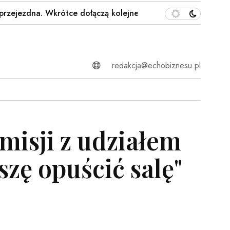
zdna. Wkrótce dołączą kolejne odcinki…
Takie napisy n
redakcja@echobiznesu.pl
misji z udziałem
szę opuścić salę"