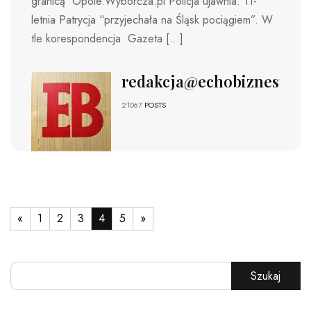
granicą Opole.Wyborcza.pl Policja ujawnia: 11-
letnia Patrycja “przyjechała na Śląsk pociągiem”. W
tle korespondencja Gazeta […]
redakcja@echobiznesu.pl
21067
POSTS
«
1
2
3
4
5
»
Szukaj