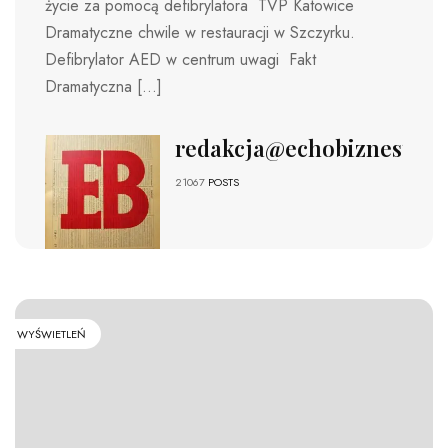
życie za pomocą defibrylatora TVP Katowice
Dramatyczne chwile w restauracji w Szczyrku.
Defibrylator AED w centrum uwagi Fakt
Dramatyczna […]
redakcja@echobiznesu.pl
21067
POSTS
WYŚWIETLEŃ