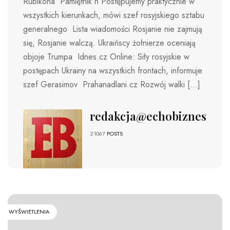
Rubikona Pamiętnik n Postępujemy praktycznie w
wszystkich kierunkach, mówi szef rosyjskiego sztabu
generalnego Lista wiadomości Rosjanie nie zajmują
się, Rosjanie walczą. Ukraińscy żołnierze oceniają
objoje Trumpa Idnes.cz Online: Siły rosyjskie w
postępach Ukrainy na wszystkich frontach, informuje
szef Gerasimov Prahanadlani.cz Rozwój walki […]
redakcja@echobiznesu.pl
21067
POSTS
WYŚWIETLENIA