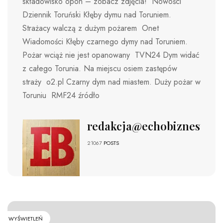
składowisko opon – zobacz zdjęcia! Nowości
Dziennik Toruński Kłęby dymu nad Toruniem.
Strażacy walczą z dużym pożarem Onet
Wiadomości Kłęby czarnego dymy nad Toruniem.
Pożar wciąż nie jest opanowany TVN24 Dym widać
z całego Torunia. Na miejscu osiem zastępów
straży o2.pl Czarny dym nad miastem. Duży pożar w
Toruniu RMF24 źródło
redakcja@echobiznesu.pl
21067
POSTS
WYŚWIETLEŃ