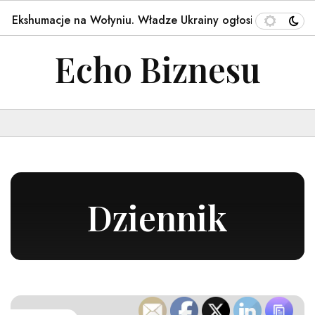
umacje na Wołyniu. Władze Ukrainy ogłosiły ważną decyzję…
Echo Biznesu
Dziennik