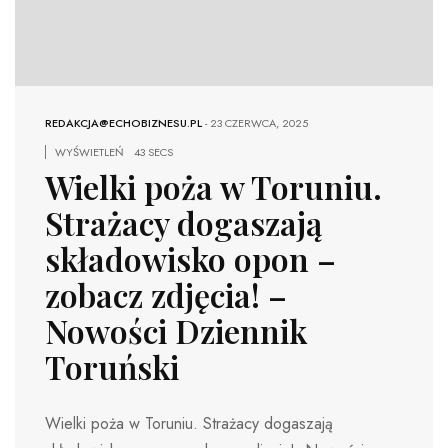
REDAKCJA@ECHOBIZNESU.PL
-
23 CZERWCA, 2025
WYŚWIETLEŃ
43 SECS
Wielki poża w Toruniu.
Strażacy dogaszają
składowisko opon –
zobacz zdjęcia! –
Nowości Dziennik
Toruński
Wielki poża w Toruniu. Strażacy dogaszają