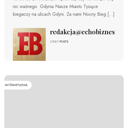
nic ważnego Gdynia Nasze Miasto Tysiące
biegaczy na ulicach Gdyni. Za nami Nocny Bieg […]
redakcja@echobiznesu.pl
21067
POSTS
WYŚWIETLENIA