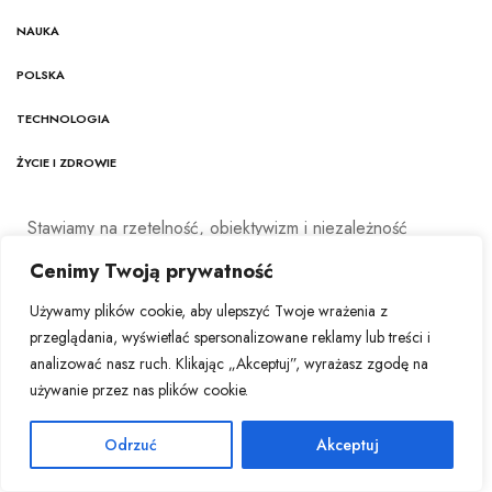
NAUKA
POLSKA
TECHNOLOGIA
ŻYCIE I ZDROWIE
Stawiamy na rzetelność, obiektywizm i niezależność
dziennikarską. Nasz zespół redakcyjny nieustannie śledzi
Cenimy Twoją prywatność
najnowsze trendy w dziennikarstwie ekonomicznym, aby
dostarczać treści najwyższej jakości, odpowiadające na
Używamy plików cookie, aby ulepszyć Twoje wrażenia z
potrzeby współczesnego czytelnika.
przeglądania, wyświetlać spersonalizowane reklamy lub treści i
analizować nasz ruch. Klikając „Akceptuj”, wyrażasz zgodę na
używanie przez nas plików cookie.
Echo Biznesu
Odrzuć
Akceptuj
Echo Biznesu to dynamiczna redakcja dziennika