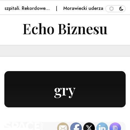
tali. Rekordowe…
Morawiecki uderza w rząd Tuska. Wy
Echo Biznesu
gry