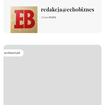
redakcja@echobiznesu.pl
21044
POSTS
WYŚWIETLEŃ