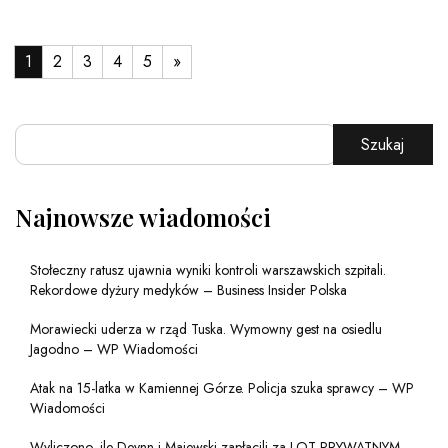
1
2
3
4
5
»
Szukaj
Najnowsze wiadomości
Stołeczny ratusz ujawnia wyniki kontroli warszawskich szpitali.
Rekordowe dyżury medyków – Business Insider Polska
Morawiecki uderza w rząd Tuska. Wymowny gest na osiedlu
Jagodno – WP Wiadomości
Atak na 15-latka w Kamiennej Górze. Policja szuka sprawcy – WP
Wiadomości
Wyliczono, ile Deynn i Majewski zapłacili za LOT PRYWATNYM