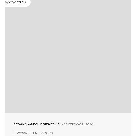
WYŚWIETLEŃ
REDAKCJA@ECHOBIZNESU.PL
-
15 CZERWCA, 2026
WYŚWIETLEŃ
43 SECS