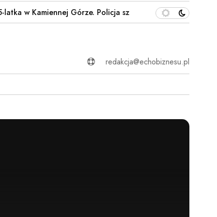
w Kamiennej Górze. Policja szuka…
Wyliczono, ile Deynn
redakcja@echobiznesu.pl