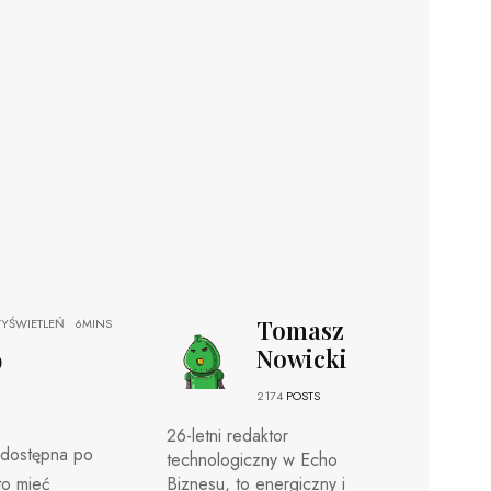
Tomasz
YŚWIETLEŃ
6MINS
o
Nowicki
2174
POSTS
26-letni redaktor
edostępna po
technologiczny w Echo
to mieć
Biznesu, to energiczny i