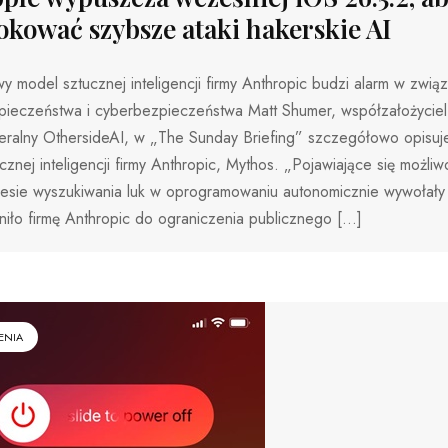
okować szybsze ataki hakerskie AI
 model sztucznej inteligencji firmy Anthropic budzi alarm w związ
pieczeństwa i cyberbezpieczeństwa Matt Shumer, współzałożyciel 
eralny OthersideAI, w „The Sunday Briefing” szczegółowo opisu
cznej inteligencji firmy Anthropic, Mythos. „Pojawiające się możli
resie wyszukiwania luk w oprogramowaniu autonomicznie wywołały 
niło firmę Anthropic do ograniczenia publicznego […]
ENIA