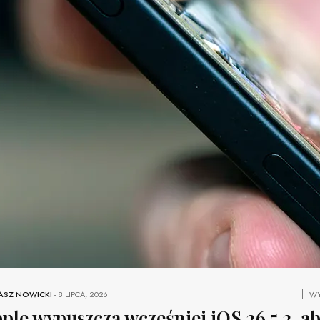
ASZ NOWICKI
-
8 LIPCA, 2026
WY
ple wypuszcza wcześniej iOS 26.5.2, a