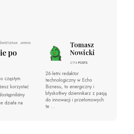
Tomasz
WIETLENIA
6MINS
ie po
Nowicki
2174
POSTS
26-letni redaktor
dzo częstym
technologiczny w Echo
żesz korzystać
Biznesu, to energiczny i
błyskotliwy dziennikarz z pasją
ostępniliśmy
do innowacji i przełomowych
e działa na
te ...