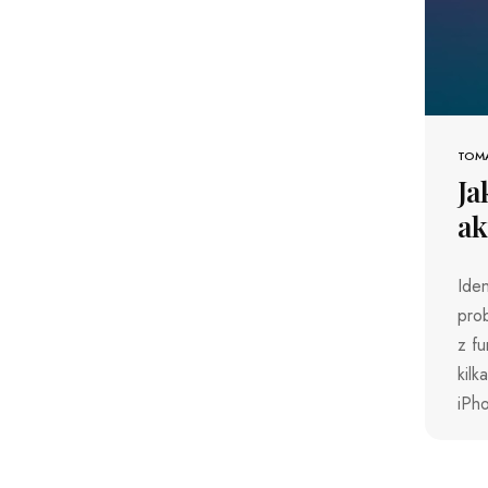
TOM
Ja
ak
Iden
prob
z fu
kilk
iPho