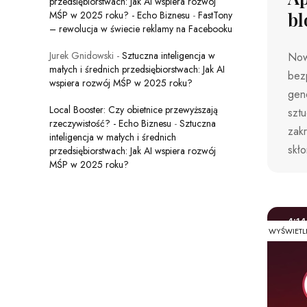
przedsiębiorstwach: Jak AI wspiera rozwój
bl
MŚP w 2025 roku? - Echo Biznesu
-
FastTony
– rewolucja w świecie reklamy na Facebooku
Jurek Gnidowski
-
Sztuczna inteligencja w
Nowy
małych i średnich przedsiębiorstwach: Jak AI
bez
wspiera rozwój MŚP w 2025 roku?
gen
Local Booster: Czy obietnice przewyższają
sztu
rzeczywistość? - Echo Biznesu
-
Sztuczna
zak
inteligencja w małych i średnich
skło
przedsiębiorstwach: Jak AI wspiera rozwój
MŚP w 2025 roku?
WYŚWIETL