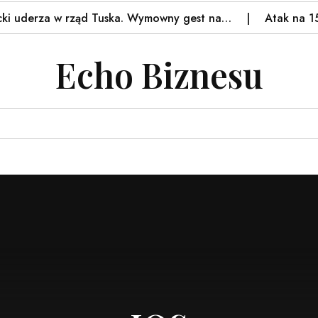
za w rząd Tuska. Wymowny gest na…
Atak na 15-latka 
Echo Biznesu