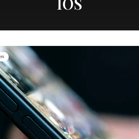
IOS
EŃ