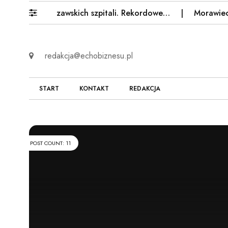
roli warszawskich szpitali. Rekordowe…
Morawiecki uder
redakcja@echobiznesu.pl
START
KONTAKT
REDAKCJA
POST COUNT: 11