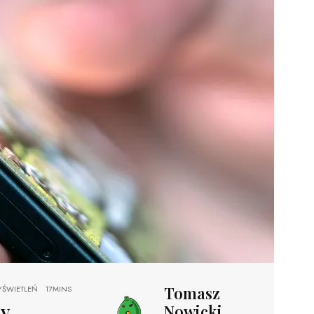
Tomasz
ŚWIETLEŃ
17MINS
by
Nowicki