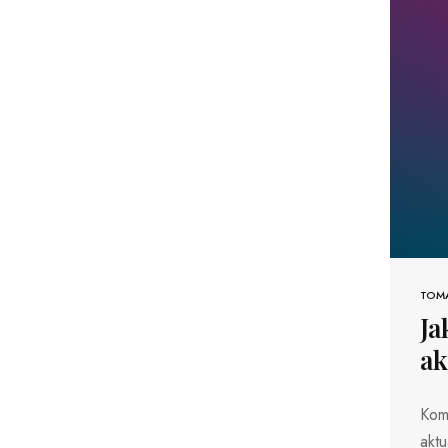
TOM
Ja
ak
Kom
aktu