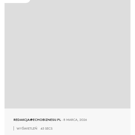
REDAKCJA@ECHOBIZNESU.PL
-
8 MARCA, 2026
WYŚWIETLEŃ
45 SECS