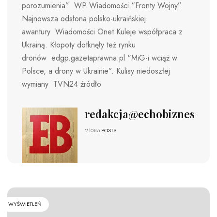
porozumienia” WP Wiadomości “Fronty Wojny”.
Najnowsza odsłona polsko-ukraińskiej
awantury Wiadomości Onet Kuleje współpraca z
Ukrainą. Kłopoty dotknęły też rynku
dronów edgp.gazetaprawna.pl “MiG-i wciąż w
Polsce, a drony w Ukrainie”. Kulisy niedoszłej
wymiany TVN24 źródło
redakcja@echobiznesu.pl
21085
POSTS
WYŚWIETLEŃ