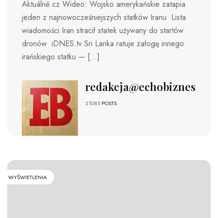
Aktuálně.cz Wideo: Wojsko amerykańskie zatapia
jeden z najnowocześniejszych statków Iranu Lista
wiadomości Iran stracił statek używany do startów
dronów iDNES.tv Sri Lanka ratuje załogę innego
irańskiego statku — […]
redakcja@echobiznesu.pl
21085
POSTS
WYŚWIETLENIA