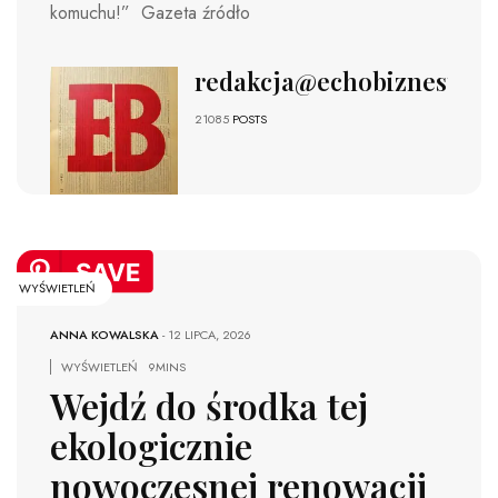
komuchu!” Gazeta źródło
redakcja@echobiznesu.pl
21085
POSTS
WYŚWIETLEŃ
ANNA KOWALSKA
-
12 LIPCA, 2026
WYŚWIETLEŃ
9MINS
Wejdź do środka tej
ekologicznie
nowoczesnej renowacji