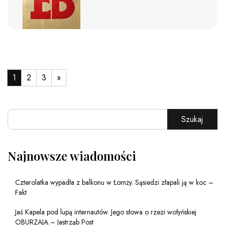
1
2
3
»
Szukaj
Najnowsze wiadomości
Czterolatka wypadła z balkonu w Łomży. Sąsiedzi złapali ją w koc –
Fakt
Jaś Kapela pod lupą internautów. Jego słowa o rzezi wołyńskiej
OBURZAJĄ – Jastrząb Post