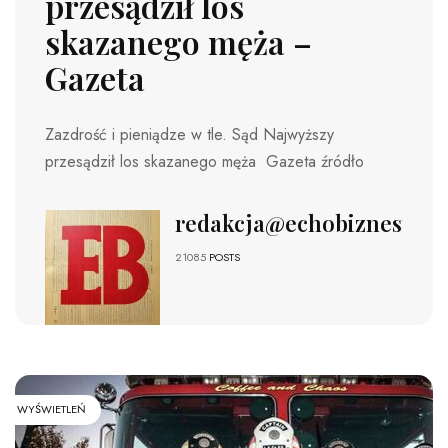
przesądził los
skazanego męża –
Gazeta
Zazdrość i pieniądze w tle. Sąd Najwyższy
przesądził los skazanego męża Gazeta źródło
redakcja@echobiznesu.pl
21085
POSTS
WYŚWIETLEŃ