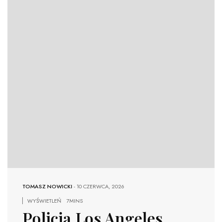
TOMASZ NOWICKI
-
10 CZERWCA, 2026
WYŚWIETLEŃ
7MINS
Policja Los Angeles