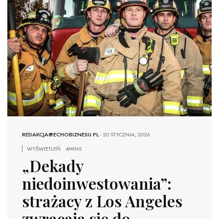
REDAKCJA@ECHOBIZNESU.PL
-
20 STYCZNIA, 2026
WYŚWIETLEŃ
4MINS
„Dekady
niedoinwestowania”:
strażacy z Los Angeles
zwracają się do