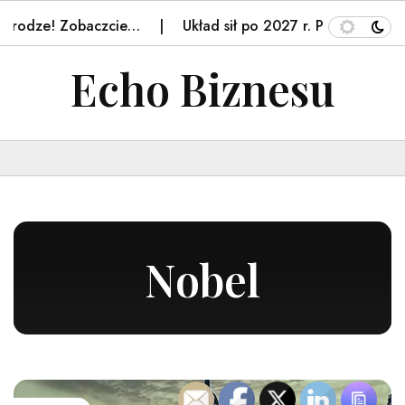
drodze! Zobaczcie…
Układ sił po 2027 r. Ponad połow
Echo Biznesu
Nobel