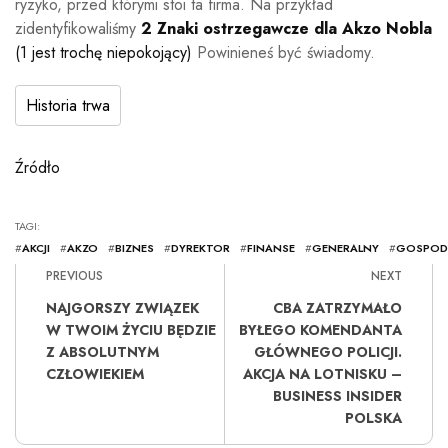
ryzyko, przed którymi stoi ta firma. Na przykład
zidentyfikowaliśmy
2 Znaki ostrzegawcze dla Akzo Nobla
(1 jest trochę niepokojący)
Powinieneś być świadomy.
Historia trwa
Źródło
TAGI:
#
AKCJI
#
AKZO
#
BIZNES
#
DYREKTOR
#
FINANSE
#
GENERALNY
#
GOSPOD
PREVIOUS
NEXT
NAJGORSZY ZWIĄZEK
CBA ZATRZYMAŁO
W TWOIM ŻYCIU BĘDZIE
BYŁEGO KOMENDANTA
Z ABSOLUTNYM
GŁÓWNEGO POLICJI.
CZŁOWIEKIEM
AKCJA NA LOTNISKU –
BUSINESS INSIDER
POLSKA