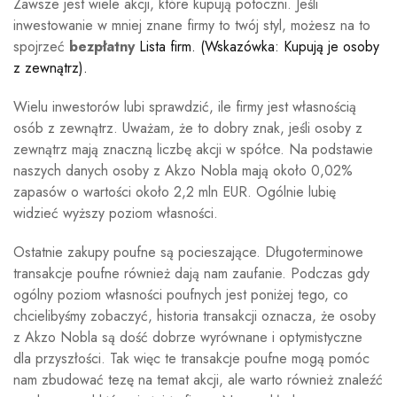
Zawsze jest wiele akcji, które kupują potoczni. Jeśli
inwestowanie w mniej znane firmy to twój styl, możesz na to
spojrzeć
bezpłatny
Lista firm. (Wskazówka: Kupują je osoby
z zewnątrz).
Wielu inwestorów lubi sprawdzić, ile firmy jest własnością
osób z zewnątrz. Uważam, że to dobry znak, jeśli osoby z
zewnątrz mają znaczną liczbę akcji w spółce. Na podstawie
naszych danych osoby z Akzo Nobla mają około 0,02%
zapasów o wartości około 2,2 mln EUR. Ogólnie lubię
widzieć wyższy poziom własności.
Ostatnie zakupy poufne są pocieszające. Długoterminowe
transakcje poufne również dają nam zaufanie. Podczas gdy
ogólny poziom własności poufnych jest poniżej tego, co
chcielibyśmy zobaczyć, historia transakcji oznacza, że ​​osoby
z Akzo Nobla są dość dobrze wyrównane i optymistyczne
dla przyszłości. Tak więc te transakcje poufne mogą pomóc
nam zbudować tezę na temat akcji, ale warto również znaleźć