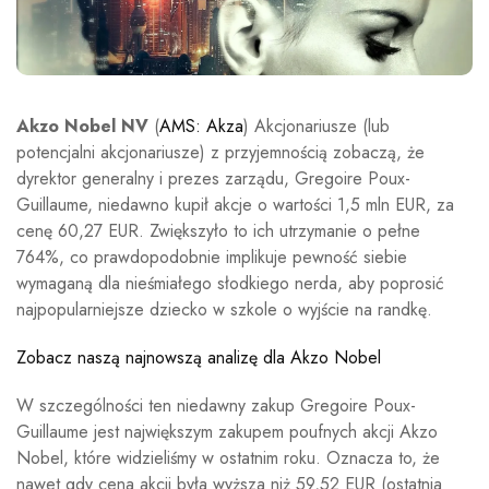
Akzo Nobel NV
(
AMS: Akza
) Akcjonariusze (lub
potencjalni akcjonariusze) z przyjemnością zobaczą, że
dyrektor generalny i prezes zarządu, Gregoire Poux-
Guillaume, niedawno kupił akcje o wartości 1,5 mln EUR, za
cenę 60,27 EUR. Zwiększyło to ich utrzymanie o pełne
764%, co prawdopodobnie implikuje pewność siebie
wymaganą dla nieśmiałego słodkiego nerda, aby poprosić
najpopularniejsze dziecko w szkole o wyjście na randkę.
Zobacz naszą najnowszą analizę dla Akzo Nobel
W szczególności ten niedawny zakup Gregoire Poux-
Guillaume jest największym zakupem poufnych akcji Akzo
Nobel, które widzieliśmy w ostatnim roku. Oznacza to, że
nawet gdy cena akcji była wyższa niż 59,52 EUR (ostatnia