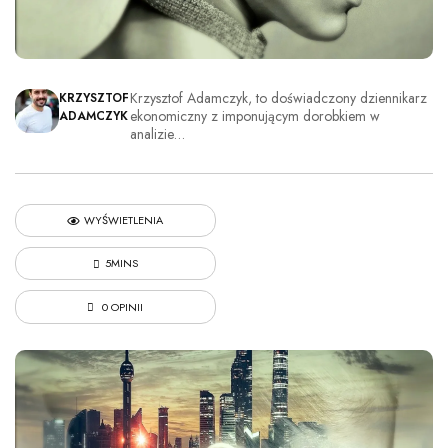
Krzysztof Adamczyk, to doświadczony dziennikarz
KRZYSZTOF
ekonomiczny z imponującym dorobkiem w
ADAMCZYK
analizie…
WYŚWIETLENIA
5MINS
0 OPINII