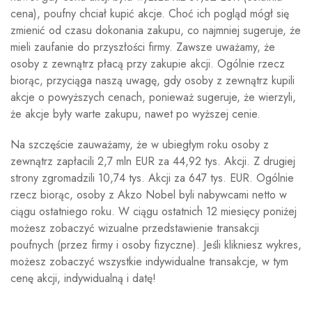
cena), poufny chciał kupić akcje. Choć ich pogląd mógł się
zmienić od czasu dokonania zakupu, co najmniej sugeruje, że
mieli zaufanie do przyszłości firmy. Zawsze uważamy, że
osoby z zewnątrz płacą przy zakupie akcji. Ogólnie rzecz
biorąc, przyciąga naszą uwagę, gdy osoby z zewnątrz kupili
akcje o powyższych cenach, ponieważ sugeruje, że wierzyli,
że akcje były warte zakupu, nawet po wyższej cenie.
Na szczęście zauważamy, że w ubiegłym roku osoby z
zewnątrz zapłacili 2,7 mln EUR za 44,92 tys. Akcji. Z drugiej
strony zgromadzili 10,74 tys. Akcji za 647 tys. EUR. Ogólnie
rzecz biorąc, osoby z Akzo Nobel byli nabywcami netto w
ciągu ostatniego roku. W ciągu ostatnich 12 miesięcy poniżej
możesz zobaczyć wizualne przedstawienie transakcji
poufnych (przez firmy i osoby fizyczne). Jeśli klikniesz wykres,
możesz zobaczyć wszystkie indywidualne transakcje, w tym
cenę akcji, indywidualną i datę!