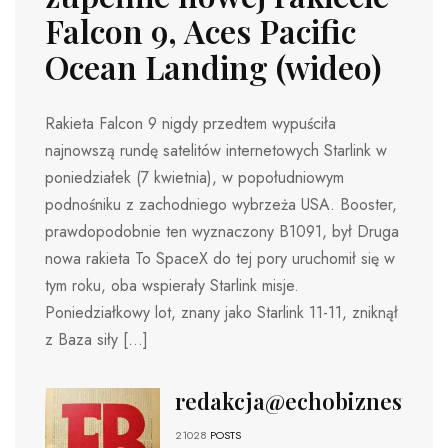
Falcon 9, Aces Pacific
Ocean Landing (wideo)
Rakieta Falcon 9 nigdy przedtem wypuściła
najnowszą rundę satelitów internetowych Starlink w
poniedziałek (7 kwietnia), w popołudniowym
podnośniku z zachodniego wybrzeża USA. Booster,
prawdopodobnie ten wyznaczony B1091, był Druga
nowa rakieta To SpaceX do tej pory uruchomił się w
tym roku, oba wspierały Starlink misje.
Poniedziałkowy lot, znany jako Starlink 11-11, zniknął
z Baza siły […]
redakcja@echobiznesu.pl
21028
POSTS