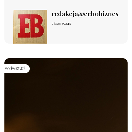
redakcja@echobiznesu.pl
21028
POSTS
WYŚWIETLEŃ