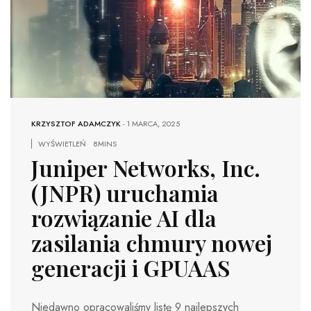
KRZYSZTOF ADAMCZYK
-
1 MARCA, 2025
WYŚWIETLEŃ
8MINS
Juniper Networks, Inc.
(JNPR) uruchamia
rozwiązanie AI dla
zasilania chmury nowej
generacji i GPUAAS
Niedawno opracowaliśmy listę 9 najlepszych