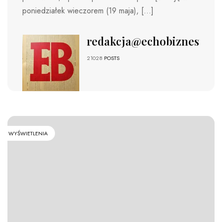
poniedziałek wieczorem (19 maja), […]
redakcja@echobiznesu.pl
21028
POSTS
WYŚWIETLENIA