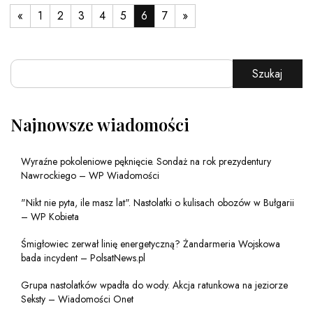
«
1
2
3
4
5
6
7
»
Szukaj
Najnowsze wiadomości
Wyraźne pokoleniowe pęknięcie. Sondaż na rok prezydentury
Nawrockiego – WP Wiadomości
"Nikt nie pyta, ile masz lat". Nastolatki o kulisach obozów w Bułgarii
– WP Kobieta
Śmigłowiec zerwał linię energetyczną? Żandarmeria Wojskowa
bada incydent – PolsatNews.pl
Grupa nastolatków wpadła do wody. Akcja ratunkowa na jeziorze
Seksty – Wiadomości Onet