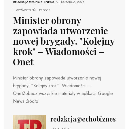
REDAKCJA@ECHOBIZNESU.PL
-
10 MARCA, 2025
WYŚWIETLEŃ
12 SECS
Minister obrony
zapowiada utworzenie
nowej brygady. "Kolejny
krok" – Wiadomości –
Onet
Minister obrony zapowiada utworzenie nowej
brygady. “Kolejny krok” Wiadomości –
OnetZobacz wszystkie materiały w aplikacji Google
News źródło
redakcja@echobiznesu.pl
21028
POSTS