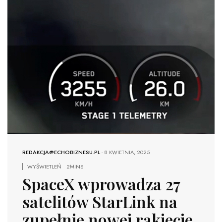
REDAKCJA@ECHOBIZNESU.PL
-
8 KWIETNIA, 2025
WYŚWIETLEŃ
2MINS
SpaceX wprowadza 27
satelitów StarLink na
zupełnie nowej rakiecie