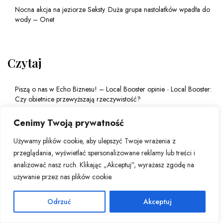
Nocna akcja na jeziorze Seksty. Duża grupa nastolatków wpadła do
wody – Onet
Czytaj
Piszą o nas w Echo Biznesu! – Local Booster opinie
-
Local Booster:
Czy obietnice przewyższają rzeczywistość?
Zuza Stański
-
Local Booster: Czy obietnice przewyższają
Cenimy Twoją prywatność
rzeczywistość?
Używamy plików cookie, aby ulepszyć Twoje wrażenia z
Sztuczna inteligencja w małych i średnich przedsiębiorstwach: Jak AI
przeglądania, wyświetlać spersonalizowane reklamy lub treści i
wspiera rozwój MŚP w 2025 roku? - Echo Biznesu
-
FastTony –
analizować nasz ruch. Klikając „Akceptuj”, wyrażasz zgodę na
rewolucja w świecie reklamy na Facebooku
używanie przez nas plików cookie.
Jurek Gnidowski
-
Sztuczna inteligencja w małych i średnich
przedsiębiorstwach: Jak AI wspiera rozwój MŚP w 2025 roku?
Odrzuć
Akceptuj
Local Booster: Czy obietnice przewyższają rzeczywistość? - Echo