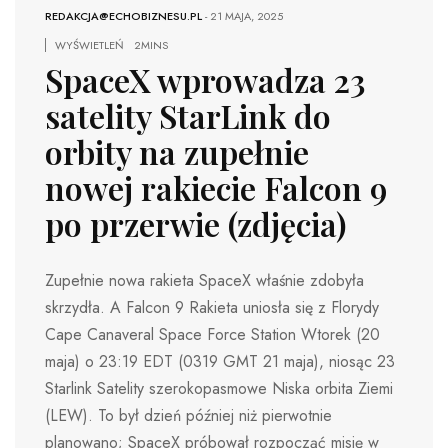
REDAKCJA@ECHOBIZNESU.PL
-
21 MAJA, 2025
WYŚWIETLEŃ
2MINS
SpaceX wprowadza 23
satelity StarLink do
orbity na zupełnie
nowej rakiecie Falcon 9
po przerwie (zdjęcia)
Zupełnie nowa rakieta SpaceX właśnie zdobyła
skrzydła. A Falcon 9 Rakieta uniosła się z Florydy
Cape Canaveral Space Force Station Wtorek (20
maja) o 23:19 EDT (0319 GMT 21 maja), niosąc 23
Starlink Satelity szerokopasmowe Niska orbita Ziemi
(LEW). To był dzień później niż pierwotnie
planowano; SpaceX próbował rozpocząć misję w