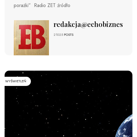
porażki” Radio ZET źródło
redakcja@echobiznesu.pl
21025
POSTS
WYŚWIETLEŃ