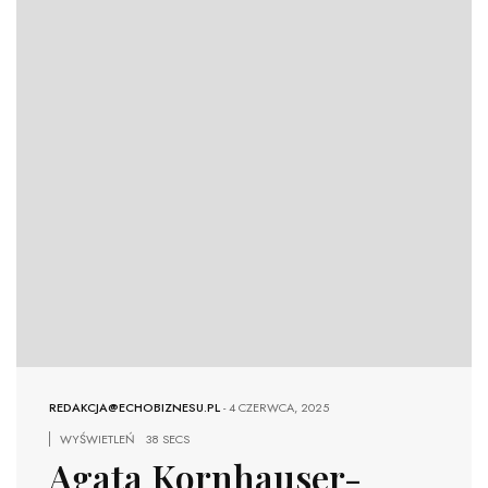
REDAKCJA@ECHOBIZNESU.PL
-
4 CZERWCA, 2025
WYŚWIETLEŃ
38 SECS
Agata Kornhauser-