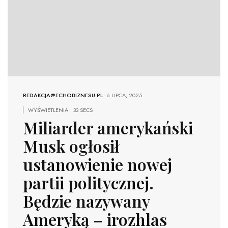
REDAKCJA@ECHOBIZNESU.PL
-
6 LIPCA, 2025
WYŚWIETLENIA
33 SECS
Miliarder amerykański
Musk ogłosił
ustanowienie nowej
partii politycznej.
Będzie nazywany
Ameryką – irozhlas