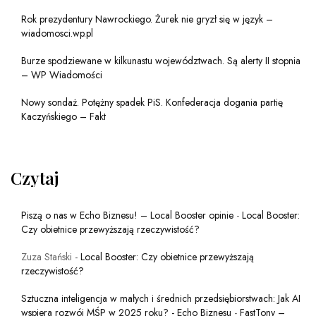
Rok prezydentury Nawrockiego. Żurek nie gryzł się w język –
wiadomosci.wp.pl
Burze spodziewane w kilkunastu województwach. Są alerty II stopnia
– WP Wiadomości
Nowy sondaż. Potężny spadek PiS. Konfederacja dogania partię
Kaczyńskiego – Fakt
Czytaj
Piszą o nas w Echo Biznesu! – Local Booster opinie
-
Local Booster:
Czy obietnice przewyższają rzeczywistość?
Zuza Stański
-
Local Booster: Czy obietnice przewyższają
rzeczywistość?
Sztuczna inteligencja w małych i średnich przedsiębiorstwach: Jak AI
wspiera rozwój MŚP w 2025 roku? - Echo Biznesu
-
FastTony –