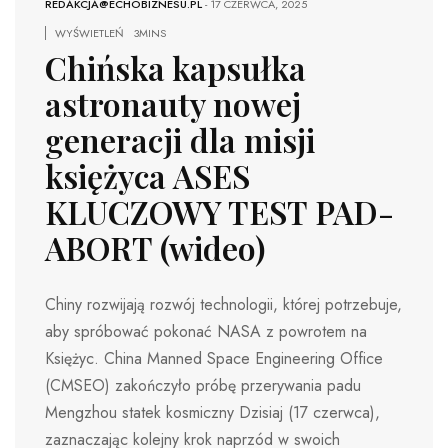
REDAKCJA@ECHOBIZNESU.PL
-
17 CZERWCA, 2025
WYŚWIETLEŃ
3MINS
Chińska kapsułka
astronauty nowej
generacji dla misji
księżyca ASES
KLUCZOWY TEST PAD-
ABORT (wideo)
Chiny rozwijają rozwój technologii, której potrzebuje,
aby spróbować pokonać NASA z powrotem na
Księżyc. China Manned Space Engineering Office
(CMSEO) zakończyło próbę przerywania padu
Mengzhou statek kosmiczny Dzisiaj (17 czerwca),
zaznaczając kolejny krok naprzód w swoich