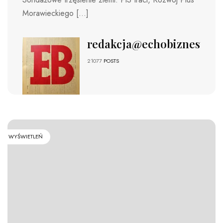
Morawieckiego […]
redakcja@echobiznesu.pl
21077
POSTS
WYŚWIETLEŃ