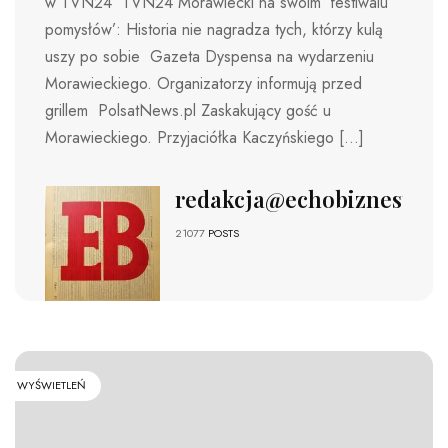
w TVN24 TVN24 Morawiecki na swoim ‘festiwalu
pomysłów’: Historia nie nagradza tych, którzy kulą
uszy po sobie Gazeta Dyspensa na wydarzeniu
Morawieckiego. Organizatorzy informują przed
grillem PolsatNews.pl Zaskakujący gość u
Morawieckiego. Przyjaciółka Kaczyńskiego […]
redakcja@echobiznesu.pl
21077
POSTS
WYŚWIETLEŃ