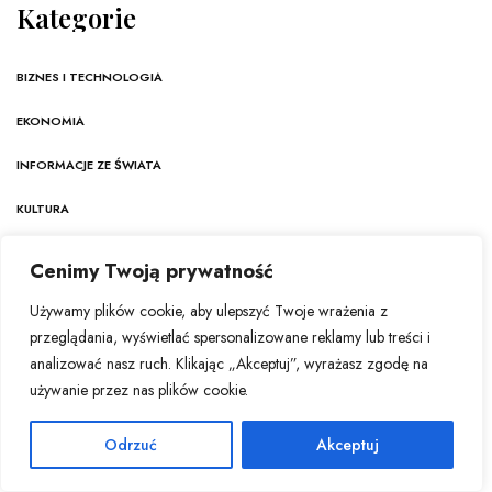
Kategorie
BIZNES I TECHNOLOGIA
EKONOMIA
INFORMACJE ZE ŚWIATA
KULTURA
NAUKA
Cenimy Twoją prywatność
POLSKA
Używamy plików cookie, aby ulepszyć Twoje wrażenia z
przeglądania, wyświetlać spersonalizowane reklamy lub treści i
TECHNOLOGIA
analizować nasz ruch. Klikając „Akceptuj”, wyrażasz zgodę na
ŻYCIE I ZDROWIE
używanie przez nas plików cookie.
Odrzuć
Akceptuj
Stawiamy na rzetelność, obiektywizm i niezależność
dziennikarską. Nasz zespół redakcyjny nieustannie śledzi