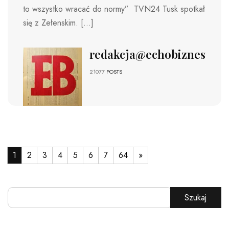
to wszystko wracać do normy” TVN24 Tusk spotkał
się z Zełenskim. […]
redakcja@echobiznesu.pl
21077
POSTS
1
2
3
4
5
6
7
64
»
Szukaj