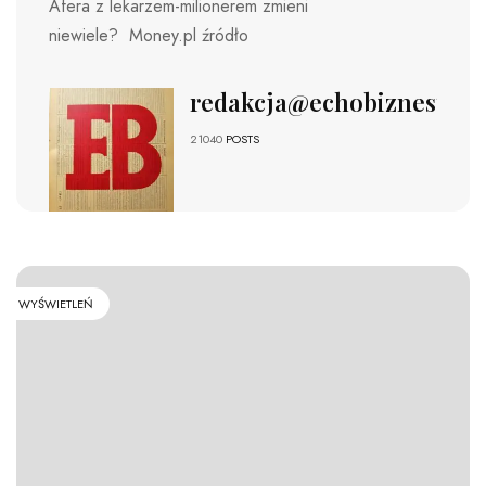
Afera z lekarzem-milionerem zmieni
niewiele? Money.pl źródło
redakcja@echobiznesu.pl
21040
POSTS
WYŚWIETLEŃ