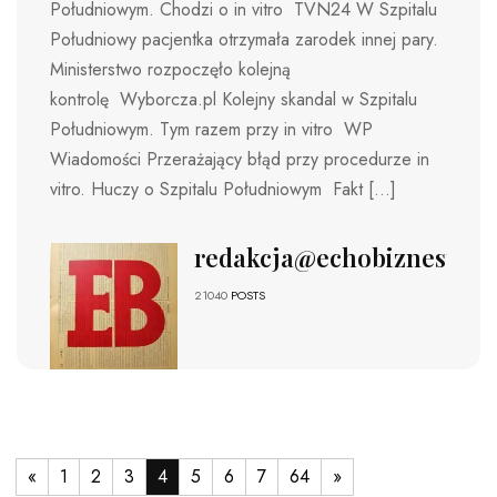
Południowym. Chodzi o in vitro TVN24 W Szpitalu
Południowy pacjentka otrzymała zarodek innej pary.
Ministerstwo rozpoczęło kolejną
kontrolę Wyborcza.pl Kolejny skandal w Szpitalu
Południowym. Tym razem przy in vitro WP
Wiadomości Przerażający błąd przy procedurze in
vitro. Huczy o Szpitalu Południowym Fakt […]
redakcja@echobiznesu.pl
21040
POSTS
«
1
2
3
4
5
6
7
64
»