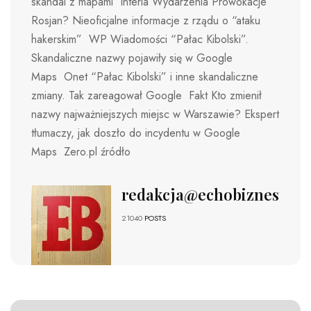
skandal z mapami Interia Wydarzenia Prowokacje
Rosjan? Nieoficjalne informacje z rządu o “ataku
hakerskim” WP Wiadomości “Pałac Kibolski”.
Skandaliczne nazwy pojawiły się w Google
Maps Onet “Pałac Kibolski” i inne skandaliczne
zmiany. Tak zareagował Google Fakt Kto zmienił
nazwy najważniejszych miejsc w Warszawie? Ekspert
tłumaczy, jak doszło do incydentu w Google
Maps Zero.pl źródło
redakcja@echobiznesu.pl
21040
POSTS