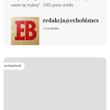
nawet tej trudnej” OKO.press źródło
redakcja@echobiznesu.pl
21040
POSTS
WYŚWIETLEŃ