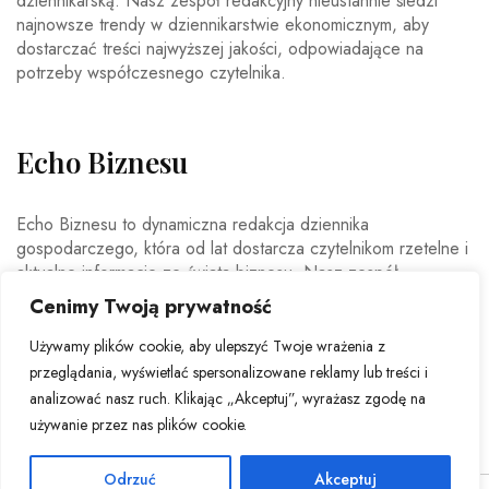
dziennikarską. Nasz zespół redakcyjny nieustannie śledzi
najnowsze trendy w dziennikarstwie ekonomicznym, aby
dostarczać treści najwyższej jakości, odpowiadające na
potrzeby współczesnego czytelnika.
Echo Biznesu
Echo Biznesu to dynamiczna redakcja dziennika
gospodarczego, która od lat dostarcza czytelnikom rzetelne i
aktualne informacje ze świata biznesu. Nasz zespół
doświadczonych dziennikarzy i ekspertów ekonomicznych
Cenimy Twoją prywatność
codziennie analizuje najważniejsze wydarzenia rynkowe,
trendy gospodarcze oraz decyzje mające wpływ na polską i
Używamy plików cookie, aby ulepszyć Twoje wrażenia z
światową ekonomię.
przeglądania, wyświetlać spersonalizowane reklamy lub treści i
analizować nasz ruch. Klikając „Akceptuj”, wyrażasz zgodę na
używanie przez nas plików cookie.
Odrzuć
Akceptuj
© Copyright 2026 - Echo Biznesu . All Rights Reserved