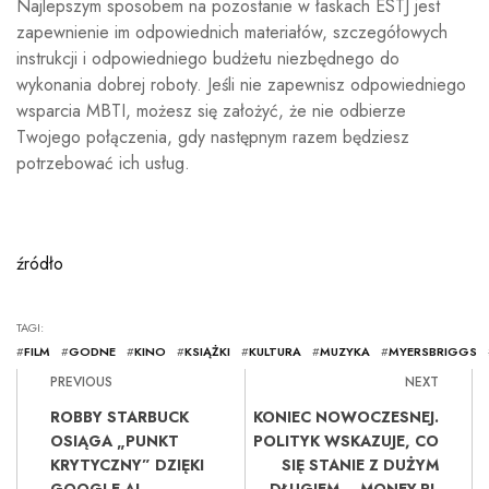
Najlepszym sposobem na pozostanie w łaskach ESTJ jest
zapewnienie im odpowiednich materiałów, szczegółowych
instrukcji i odpowiedniego budżetu niezbędnego do
wykonania dobrej roboty. Jeśli nie zapewnisz odpowiedniego
wsparcia MBTI, możesz się założyć, że nie odbierze
Twojego połączenia, gdy następnym razem będziesz
potrzebować ich usług.
źródło
TAGI:
#
FILM
#
GODNE
#
KINO
#
KSIĄŻKI
#
KULTURA
#
MUZYKA
#
MYERSBRIGGS
PREVIOUS
NEXT
ROBBY STARBUCK
KONIEC NOWOCZESNEJ.
OSIĄGA „PUNKT
POLITYK WSKAZUJE, CO
KRYTYCZNY” DZIĘKI
SIĘ STANIE Z DUŻYM