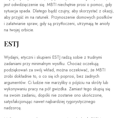
jest odwdzięczenie się. MBTI niechętnie prosi o pomoc, gdy
sytuacja spada. Dlatego bądź czujny, aby skorzystać z okazji,
aby przyjść im na ratunek. Przynoszenie domowych posiłków
i załatwianie spraw, gdy są przytłoczeni, utrzymają te anioły
na twojej orbicie.
ESTJ
Wydajni, etyczni i skupieni ESTJ radzą sobie z trudnymi
zadaniami przy minimalnym wysiłku. Chociaż oczekują
podziękowań za swój wkład, można oczekiwać, że MBTI
zrobi dokładnie to, o co się ich poprosi, bez żadnych
argumentów. Ci ludzie nie marzyliby o pójściu na skróty lub
wykonywaniu pracy na pół gwizdka. Zamiast tego skupią się
na swoim zadaniu, dopóki nie zostanie ono ukończone,
satysfakcjonując nawet najbardziej rygorystycznego
nadzorcę.