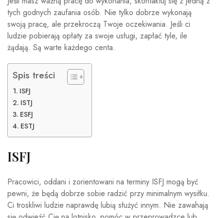
Jeśli masz ważną pracę do wykonania, skontaktuj się z jedną z
tych godnych zaufania osób. Nie tylko dobrze wykonają
swoją pracę, ale przekroczą Twoje oczekiwania. Jeśli ci
ludzie pobierają opłaty za swoje usługi, zapłać tyle, ile
żądają. Są warte każdego centa.
Spis treści
ISFJ
ISTJ
ESFJ
ESTJ
ISFJ
Pracowici, oddani i zorientowani na terminy ISFJ mogą być
pewni, że będą dobrze sobie radzić przy minimalnym wysiłku.
Ci troskliwi ludzie naprawdę lubią służyć innym. Nie zawahają
się odwieźć Cię na lotnisko, pomóc w przeprowadzce lub