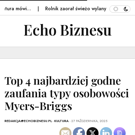
a mówi…
Rolnik zaorał świeżo wylany asfalt na drodze. 
Echo Biznesu
Top 4 najbardziej godne
zaufania typy osobowości
Myers-Briggs
REDAKCJA@ECHOBIZNESU.PL
-
KULTURA
- 27 PAŹDZIERNIKA, 2025