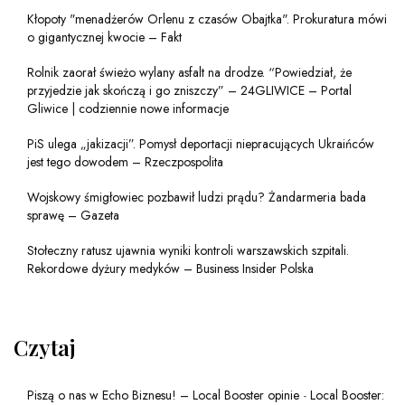
Kłopoty "menadżerów Orlenu z czasów Obajtka". Prokuratura mówi
o gigantycznej kwocie – Fakt
Rolnik zaorał świeżo wylany asfalt na drodze. “Powiedział, że
przyjedzie jak skończą i go zniszczy” – 24GLIWICE – Portal
Gliwice | codziennie nowe informacje
PiS ulega „jakizacji”. Pomysł deportacji niepracujących Ukraińców
jest tego dowodem – Rzeczpospolita
Wojskowy śmigłowiec pozbawił ludzi prądu? Żandarmeria bada
sprawę – Gazeta
Stołeczny ratusz ujawnia wyniki kontroli warszawskich szpitali.
Rekordowe dyżury medyków – Business Insider Polska
Czytaj
Piszą o nas w Echo Biznesu! – Local Booster opinie
-
Local Booster: