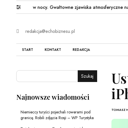
iało się w nocy. Gwałtowne zjawiska atmosferyczne nad…
redakcja@echobiznesu.pl
START
KONTAKT
REDAKCJA
Us
Szukaj
iP
Najnowsze wiadomości
TOMASZ 
Niemieccy turyści pojechali rowerami pod
granicę. Robili zdjęcia Rosji – WP Turystyka