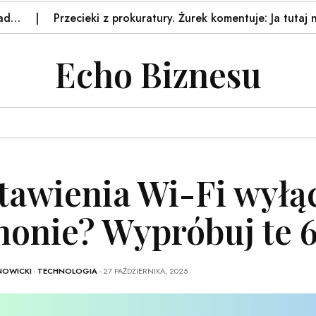
Przecieki z prokuratury. Żurek komentuje: Ja tutaj nie…
Echo Biznesu
tawienia Wi-Fi wyłąc
honie? Wypróbuj te 
NOWICKI
-
TECHNOLOGIA
- 27 PAŹDZIERNIKA, 2025