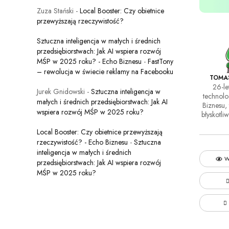
Zuza Stański
-
Local Booster: Czy obietnice
przewyższają rzeczywistość?
Sztuczna inteligencja w małych i średnich
przedsiębiorstwach: Jak AI wspiera rozwój
MŚP w 2025 roku? - Echo Biznesu
-
FastTony
– rewolucja w świecie reklamy na Facebooku
TOMA
26-le
Jurek Gnidowski
-
Sztuczna inteligencja w
technol
małych i średnich przedsiębiorstwach: Jak AI
Biznesu, 
wspiera rozwój MŚP w 2025 roku?
błyskotli
Local Booster: Czy obietnice przewyższają
rzeczywistość? - Echo Biznesu
-
Sztuczna
inteligencja w małych i średnich
W
przedsiębiorstwach: Jak AI wspiera rozwój
MŚP w 2025 roku?