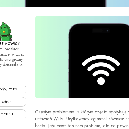
SZ NOWICKI
tni redaktor
ogiczny w Echo
to energiczny i
wy dziennikarz…
YŚWIETLEŃ
4MINS
Częstym problemem, z którym często spotykają s
0 OPINII
ustawień Wi-Fi. Użytkownicy zgłaszali również z
hasła. Jeśli masz ten sam problem, oto co powin