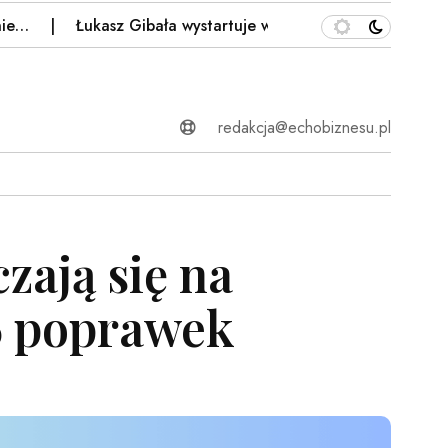
Łukasz Gibała wystartuje w wyborach w Krakowie. To…
redakcja@echobiznesu.pl
zają się na
6 poprawek