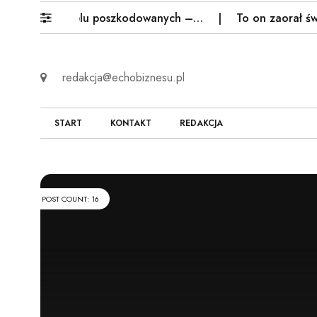
est wielu poszkodowanych –…
To on zaorał świeżo wyla
redakcja@echobiznesu.pl
START
KONTAKT
REDAKCJA
POST COUNT: 16