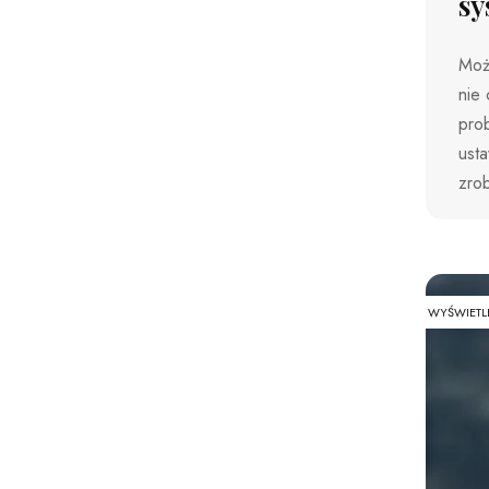
sy
Może
nie 
prob
usta
zro
WYŚWIETL