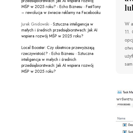
przedsiębiorstwach: Jak AI wspiera rozwój
lu
MŚP w 2025 roku? - Echo Biznesu
-
FastTony
– rewolucja w świecie reklamy na Facebooku
W a
Jurek Gnidowski
-
Sztuczna inteligencja w
małych i średnich przedsiębiorstwach: Jak AI
11. 
wspiera rozwój MŚP w 2025 roku?
opcj
Local Booster: Czy obietnice przewyższają
otwa
rzeczywistość? - Echo Biznesu
-
Sztuczna
użyt
inteligencja w małych i średnich
sam
przedsiębiorstwach: Jak AI wspiera rozwój
MŚP w 2025 roku?
WYŚWIETL