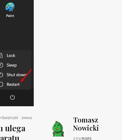
Tomasz
YŚWIETLEŃ
2MINS
1 ulega
Nowicki
paratu
2174
POSTS