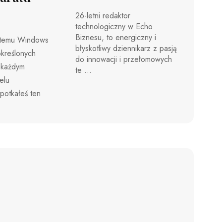
26-letni redaktor
technologiczny w Echo
Biznesu, to energiczny i
ystemu Windows
błyskotliwy dziennikarz z pasją
określonych
do innowacji i przełomowych
y każdym
te ...
elu
potkałeś ten