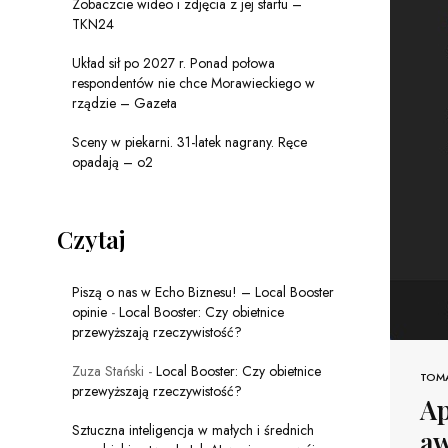
Zobaczcie wideo i zdjęcia z jej startu –
TKN24
Układ sił po 2027 r. Ponad połowa
respondentów nie chce Morawieckiego w
rządzie – Gazeta
Sceny w piekarni. 31-latek nagrany. Ręce
opadają – o2
Czytaj
Piszą o nas w Echo Biznesu! – Local Booster
opinie
-
Local Booster: Czy obietnice
przewyższają rzeczywistość?
Zuza Stański
-
Local Booster: Czy obietnice
TOM
przewyższają rzeczywistość?
Ap
Sztuczna inteligencja w małych i średnich
aw