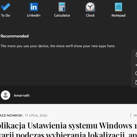
ASZ NOWICKI
-
17 LIPCA, 2026
W
likacja Ustawienia systemu Windows 1
arii podczas wybierania lokalizacji, a